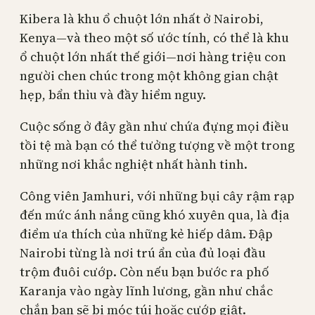
Kibera là khu ổ chuột lớn nhất ở Nairobi,
Kenya—và theo một số ước tính, có thể là khu
ổ chuột lớn nhất thế giới—nơi hàng triệu con
người chen chúc trong một không gian chật
hẹp, bẩn thỉu và đầy hiểm nguy.
Cuộc sống ở đây gần như chứa đựng mọi điều
tồi tệ mà bạn có thể tưởng tượng về một trong
những nơi khắc nghiệt nhất hành tinh.
Công viên Jamhuri, với những bụi cây rậm rạp
đến mức ánh nắng cũng khó xuyên qua, là địa
điểm ưa thích của những kẻ hiếp dâm. Đập
Nairobi từng là nơi trú ẩn của đủ loại đầu
trộm đuôi cướp. Còn nếu bạn bước ra phố
Karanja vào ngày lĩnh lương, gần như chắc
chắn bạn sẽ bị móc túi hoặc cướp giật.