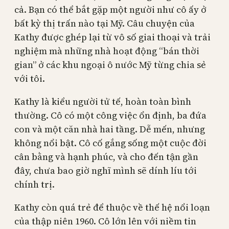
cả. Bạn có thể bắt gặp một người như cô ấy ở
bất kỳ thị trấn nào tại Mỹ. Câu chuyện của
Kathy được ghép lại từ vô số giai thoại và trải
nghiệm mà những nhà hoạt động “bán thời
gian” ở các khu ngoại ô nước Mỹ từng chia sẻ
với tôi.
Kathy là kiểu người tử tế, hoàn toàn bình
thường. Cô có một công việc ổn định, ba đứa
con và một căn nhà hai tầng. Dễ mến, nhưng
không nổi bật. Cô cố gắng sống một cuộc đời
cân bằng và hạnh phúc, và cho đến tận gần
đây, chưa bao giờ nghĩ mình sẽ dính líu tới
chính trị.
Kathy còn quá trẻ để thuộc về thế hệ nổi loạn
của thập niên 1960. Cô lớn lên với niềm tin