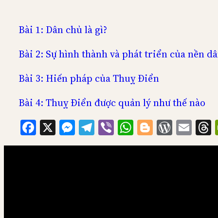
Bài 1: Dân chủ là gì?
Bài 2: Sự hình thành và phát triển của nền d
Bài 3: Hiến pháp của Thuỵ Điển
Bài 4: Thuỵ Điển được quản lý như thế nào
Facebook
X
Messenger
Telegram
Viber
WhatsApp
Blogger
WordP
Ema