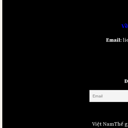
Về
Email
: 
Đ
Việt Nam
Thế g