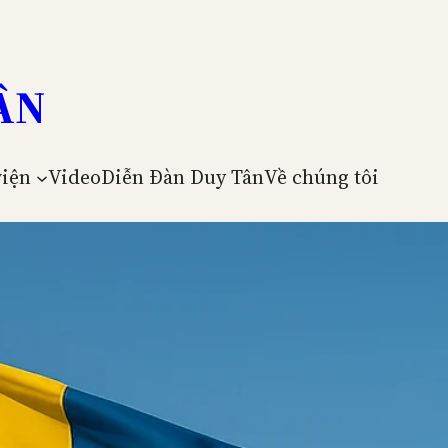
ÂN
viện
Video
Diễn Đàn Duy Tân
Về chúng tôi