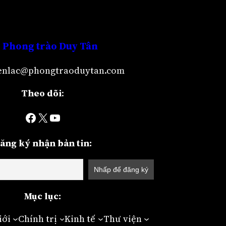
Phong trào Duy Tân
lienlac@phongtraoduytan.com
Theo dõi
:
Facebook
X
YouTube
ăng ký nhận bản tin:
Mục lục:
iới
Chính trị
Kinh tế
Thư viện