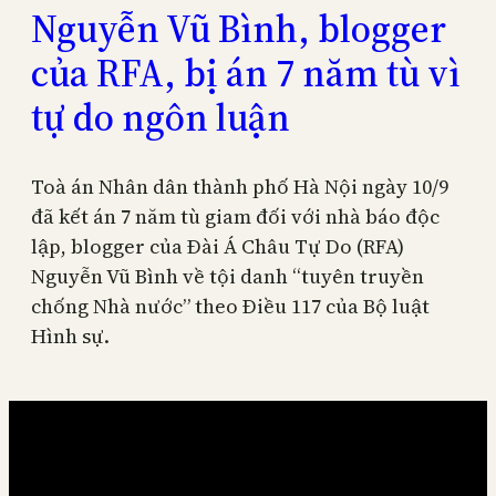
Nguyễn Vũ Bình, blogger
của RFA, bị án 7 năm tù vì
tự do ngôn luận
Toà án Nhân dân thành phố Hà Nội ngày 10/9
đã kết án 7 năm tù giam đối với nhà báo độc
lập, blogger của Đài Á Châu Tự Do (RFA)
Nguyễn Vũ Bình về tội danh “tuyên truyền
chống Nhà nước” theo Điều 117 của Bộ luật
Hình sự.