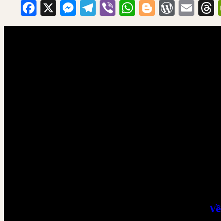
Facebook
X
Messenger
Telegram
Viber
WhatsApp
Blogger
WordP
Ema
Về