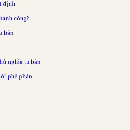
t định
thành công?
ư bản
chủ nghĩa tư bản
lời phê phán