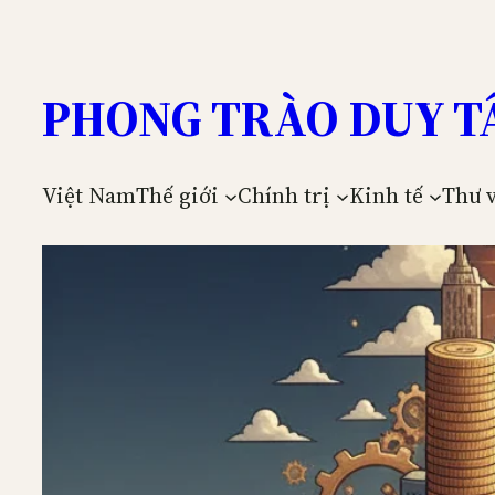
Skip
to
content
PHONG TRÀO DUY T
Việt Nam
Thế giới
Chính trị
Kinh tế
Thư 