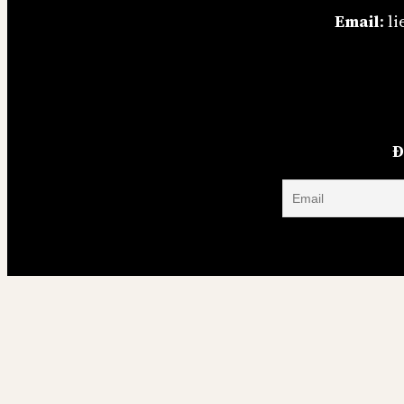
Email
: 
Đ
Việt Nam
Thế g
Video
Di