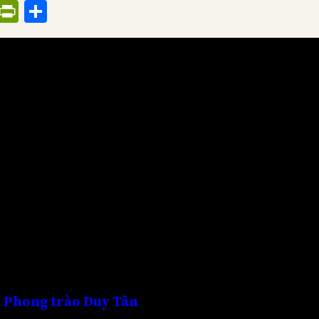
ress
il
Threads
PrintFriendly
Share
Phong trào Duy Tân