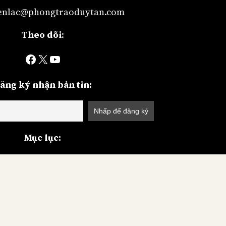
lienlac@phongtraoduytan.com
Theo dõi
:
Facebook
X
YouTube
ăng ký nhận bản tin:
Mục lục:
iới
Chính trị
Kinh tế
Thư viện
ễn Đàn Duy Tân
Về chúng tôi
© 2026
Phong trào Duy Tân