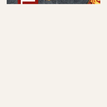
Đại cương về thuế.
Chương 1: Lịch sử về thuế
Cuốn sách này không đề cập cụ thể đến bất kỳ
hệ thống thuế nào, mà tập trung vào ý tưởng
chung về thuế. Nó giải thích thuế là gì, tại sao