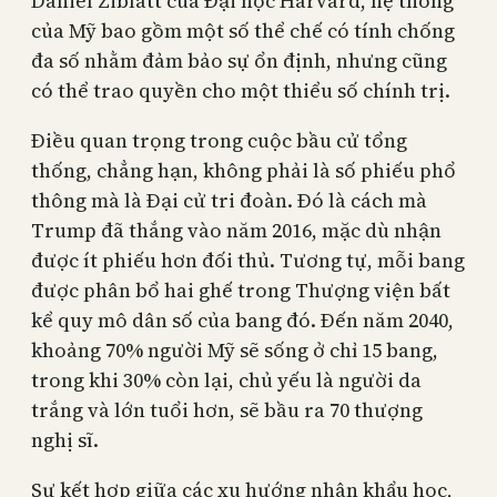
Daniel Ziblatt của Đại học Harvard, hệ thống
của Mỹ bao gồm một số thể chế có tính chống
đa số nhằm đảm bảo sự ổn định, nhưng cũng
có thể trao quyền cho một thiểu số chính trị.
Điều quan trọng trong cuộc bầu cử tổng
thống, chẳng hạn, không phải là số phiếu phổ
thông mà là Đại cử tri đoàn. Đó là cách mà
Trump đã thắng vào năm 2016, mặc dù nhận
được ít phiếu hơn đối thủ. Tương tự, mỗi bang
được phân bổ hai ghế trong Thượng viện bất
kể quy mô dân số của bang đó. Đến năm 2040,
khoảng 70% người Mỹ sẽ sống ở chỉ 15 bang,
trong khi 30% còn lại, chủ yếu là người da
trắng và lớn tuổi hơn, sẽ bầu ra 70 thượng
nghị sĩ.
Sự kết hợp giữa các xu hướng nhân khẩu học,