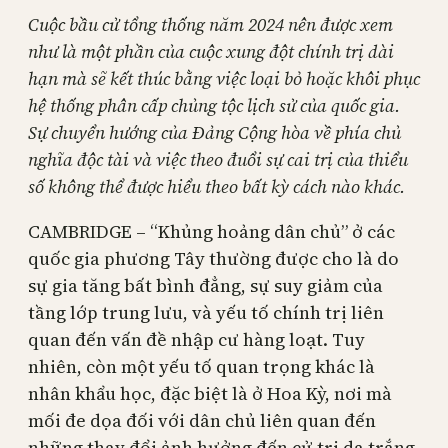
Cuộc bầu cử tổng thống năm 2024 nên được xem
như là một phần của cuộc xung đột chính trị dài
hạn mà sẽ kết thúc bằng việc loại bỏ hoặc khôi phục
hệ thống phân cấp chủng tộc lịch sử của quốc gia.
Sự chuyển hướng của Đảng Cộng hòa về phía chủ
nghĩa độc tài và việc theo đuổi sự cai trị của thiểu
số không thể được hiểu theo bất kỳ cách nào khác.
CAMBRIDGE – “Khủng hoảng dân chủ” ở các
quốc gia phương Tây thường được cho là do
sự gia tăng bất bình đẳng, sự suy giảm của
tầng lớp trung lưu, và yếu tố chính trị liên
quan đến vấn đề nhập cư hàng loạt. Tuy
nhiên, còn một yếu tố quan trọng khác là
nhân khẩu học, đặc biệt là ở Hoa Kỳ, nơi mà
mối đe dọa đối với dân chủ liên quan đến
những thay đổi ảnh hưởng đến cử tri da trắng.