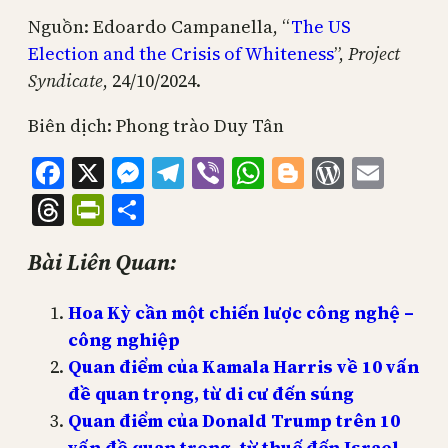
Nguồn: Edoardo Campanella, “
The US
Election and the Crisis of Whiteness
”,
Project
Syndicate
, 24/10/2024.
Biên dịch: Phong trào Duy Tân
Facebook
X
Messenger
Telegram
Viber
WhatsApp
Blogger
WordPr
Emai
Threads
PrintFriendly
Share
Bài Liên Quan:
Hoa Kỳ cần một chiến lược công nghệ –
công nghiệp
Quan điểm của Kamala Harris về 10 vấn
đề quan trọng, từ di cư đến súng
Quan điểm của Donald Trump trên 10
vấn đề quan trọng, từ thuế đến Israel.