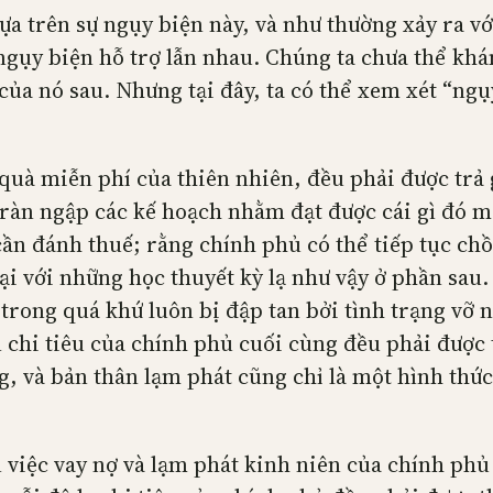
ựa trên sự ngụy biện này, và như thường xảy ra vớ
gụy biện hỗ trợ lẫn nhau. Chúng ta chưa thể khá
của nó sau. Nhưng tại đây, ta có thể xem xét “ngụ
uà miễn phí của thiên nhiên, đều phải được trả g
tràn ngập các kế hoạch nhằm đạt được cái gì đó m
ần đánh thuế; rằng chính phủ có thể tiếp tục chồ
i với những học thuyết kỳ lạ như vậy ở phần sau. 
trong quá khứ luôn bị đập tan bởi tình trạng vỡ 
chi tiêu của chính phủ cuối cùng đều phải được tr
, và bản thân lạm phát cũng chỉ là một hình thức,
n việc vay nợ và lạm phát kinh niên của chính phủ