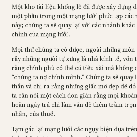
Một kho tài liệu khổng lồ đã được xây dựng d
một phần trong một mạng lưới phức tạp các n
này; chúng ta sẽ quay lại với các nhánh khác 
chính của mạng lưới.
Mọi thứ chúng ta có được, ngoài những món q
rẫy những người tự xưng là nhà kinh tế, vốn 
rằng chính phủ có thể cứ tiêu xài mà không c
“chúng ta nợ chính mình.” Chúng ta sẽ quay lạ
thắn và chỉ ra rằng những giấc mơ đẹp đẽ đó 
ta cần nói một cách đơn giản rằng mọi khoản 
hoãn ngày trả chỉ làm vấn đề thêm trầm trọng
nhẫn, của thuế.
Tạm gác lại mạng lưới các ngụy biện dựa trê