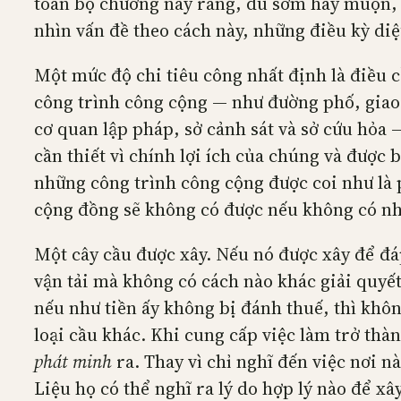
toàn bộ chương này rằng, dù sớm hay muộn, m
nhìn vấn đề theo cách này, những điều kỳ diệ
Một mức độ chi tiêu công nhất định là điều c
công trình công cộng — như đường phố, giao 
cơ quan lập pháp, sở cảnh sát và sở cứu hỏa 
cần thiết vì chính lợi ích của chúng và được 
những công trình công cộng được coi như là 
cộng đồng sẽ không có được nếu không có nh
Một cây cầu được xây. Nếu nó được xây để đá
vận tải mà không có cách nào khác giải quyết
nếu như tiền ấy không bị đánh thuế, thì khôn
loại cầu khác. Khi cung cấp việc làm trở thà
phát minh
ra. Thay vì chỉ nghĩ đến việc nơi n
Liệu họ có thể nghĩ ra lý do hợp lý nào để x