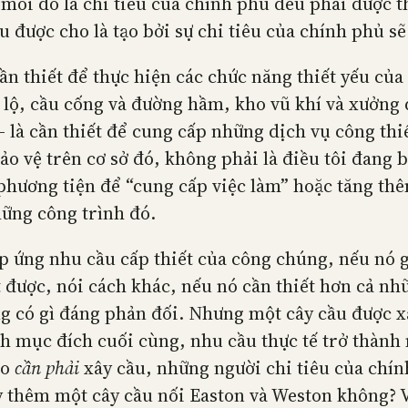
ỗi đô la chi tiêu của chính phủ đều phải được th
u được cho là tạo bởi sự chi tiêu của chính phủ s
ần thiết để thực hiện các chức năng thiết yếu của
lộ, cầu cống và đường hầm, kho vũ khí và xưởng 
— là cần thiết để cung cấp những dịch vụ công th
bảo vệ trên cơ sở đó, không phải là điều tôi đang 
phương tiện để “cung cấp việc làm” hoặc tăng th
ững công trình đó.
p ứng nhu cầu cấp thiết của công chúng, nếu nó g
 được, nói cách khác, nếu nó cần thiết hơn cả nh
g có gì đáng phản đối. Nhưng một cây cầu được xâ
nh mục đích cuối cùng, nhu cầu thực tế trở thành
ào
cần phải
xây cầu, những người chi tiêu của chín
ây thêm một cây cầu nối Easton và Weston không? 