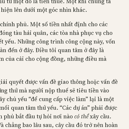
u từ một đô la tiền thuế. Một khi chúng ta
ẽ hiện lên dưới một góc nhìn khác.
 chính phủ. Một số tiền nhất định cho các
đóng tàu hải quân, các tòa nhà phục vụ cho
iết yếu. Những công trình công cộng này, vốn
bàn đến ở đây. Điều tôi quan tâm ở đây là
êm của cải cho cộng đồng, những điều mà
iải quyết được vấn đề giao thông hoặc vấn đề
ững thứ mà người nộp thuế sẽ tiêu tiền vào
y chủ yếu “để cung cấp việc làm” lại là một
 mối quan tâm thứ yếu. “Các dự án” phải được
h phủ bắt đầu tự hỏi nơi nào
có thể
xây cầu.
Và chẳng bao lâu sau, cây cầu đó trở nên hoàn