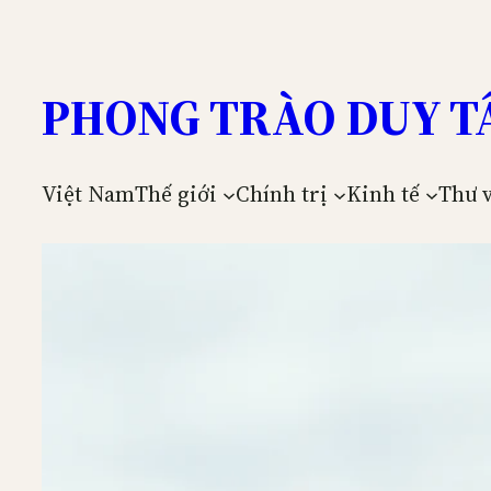
Skip
to
content
PHONG TRÀO DUY T
Việt Nam
Thế giới
Chính trị
Kinh tế
Thư 