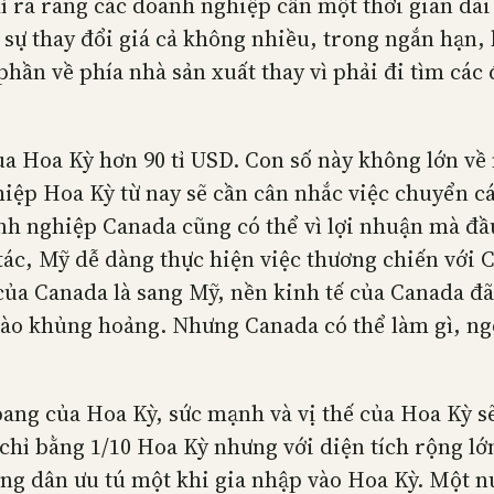
 ra rằng các doanh nghiệp cần một thời gian dài 
sự thay đổi giá cả không nhiều, trong ngắn hạn,
hần về phía nhà sản xuất thay vì phải đi tìm các 
ủa Hoa Kỳ hơn 90 tỉ USD. Con số này không lớn về
iệp Hoa Kỳ từ nay sẽ cần cân nhắc việc chuyển c
nh nghiệp Canada cũng có thể vì lợi nhuận mà đầu
 tác, Mỹ dễ dàng thực hiện việc thương chiến vớ
của Canada là sang Mỹ, nền kinh tế của Canada đã
vào khủng hoảng. Nhưng Canada có thể làm gì, ngo
ng của Hoa Kỳ, sức mạnh và vị thế của Hoa Kỳ sẽ 
 chỉ bằng 1/10 Hoa Kỳ nhưng với diện tích rộng lớ
ông dân ưu tú một khi gia nhập vào Hoa Kỳ. Một n