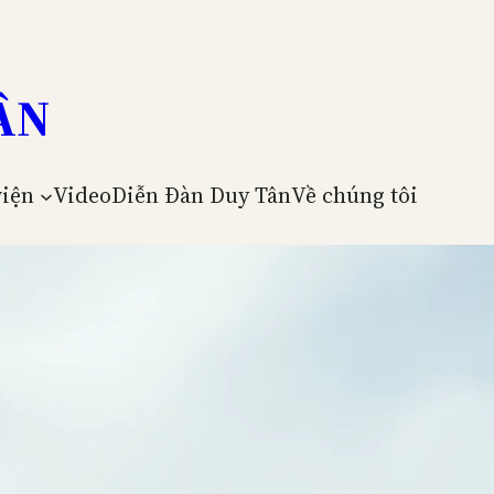
ÂN
viện
Video
Diễn Đàn Duy Tân
Về chúng tôi