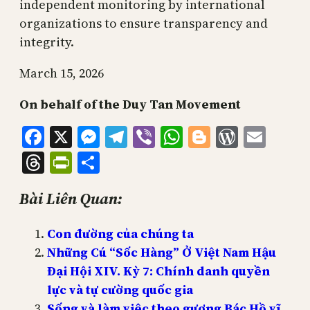
independent monitoring by international
organizations to ensure transparency and
integrity.
March 15, 2026
On behalf of the Duy Tan Movement
Facebook
X
Messenger
Telegram
Viber
WhatsApp
Blogger
WordPr
Emai
Threads
PrintFriendly
Share
Bài Liên Quan:
Con đường của chúng ta
Những Cú “Sốc Hàng” Ở Việt Nam Hậu
Đại Hội XIV. Kỳ 7: Chính danh quyền
lực và tự cường quốc gia
Sống và làm việc theo gương Bác Hồ vĩ