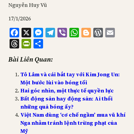
Nguyễn Huy Vũ
17/1/2026
Facebook
X
Messenger
Telegram
Viber
WhatsApp
Blogger
WordPr
Emai
Threads
PrintFriendly
Share
Bài Liên Quan:
Tô Lâm và cái bắt tay với Kim Jong Un:
Một bước lùi vào bóng tối
Hai góc nhìn, một thực tế quyền lực
Bất động sản hay động sản: Ai thổi
những quả bóng ấy?
Việt Nam dùng ‘cơ chế ngầm’ mua vũ khí
Nga nhằm tránh lệnh trừng phạt của
Mỹ