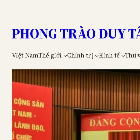
Skip
to
content
PHONG TRÀO DUY T
Việt Nam
Thế giới
Chính trị
Kinh tế
Thư 