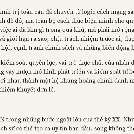
hính trị toàn cầu đã chuyển từ logic cách mạng san
nh đề đó, mà toàn bộ cách thức biện minh cho qu
việc ai đã làm gì trong quá khứ, mà phải mở rộng
và giới hạn ra sao, chịu trách nhiệm trước ai, đư
ã hội, cạnh tranh chính sách và những biến động 
kiểm soát quyền lực, vai trò thực chất của nhân dâ
g vay mượn mô hình phát triển và kiểm soát từ bê
 với nhau thành một hệ khủng hoảng chính danh man
khiếm khuyết đơn lẻ.
N trong những bước ngoặt lớn của thế kỷ XX. Như
ịch sử có thể tạo ra uy tín ban đầu, song không t