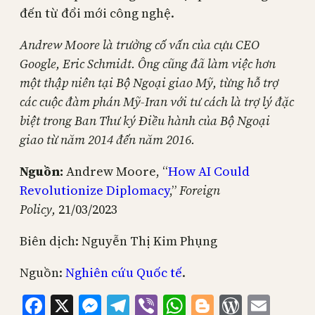
đến từ đổi mới công nghệ.
Andrew Moore là trưởng cố vấn của cựu CEO
Google, Eric Schmidt. Ông cũng đã làm việc hơn
một thập niên tại Bộ Ngoại giao Mỹ, từng hỗ trợ
các cuộc đàm phán Mỹ-Iran với tư cách là trợ lý đặc
biệt trong Ban Thư ký Điều hành của Bộ Ngoại
giao từ năm 2014 đến năm 2016.
Nguồn:
Andrew Moore, “
How AI Could
Revolutionize Diplomacy
,”
Foreign
Policy,
21/03/2023
Biên dịch: Nguyễn Thị Kim Phụng
Nguồn:
Nghiên cứu Quốc tế
.
Facebook
X
Messenger
Telegram
Viber
WhatsApp
Blogger
WordPr
Emai