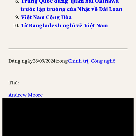
Trung Quốc dùng ‘quân bài Okinawa’
trước lập trường của Nhật về Đài Loan
Việt Nam Cộng Hòa
Từ Bangladesh nghĩ về Việt Nam
Đăng ngày
28/09/2024
trong
Chính trị
, 
Công nghệ
Thẻ:
Andrew Moore