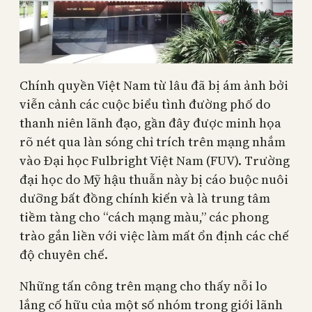
Chính quyền Việt Nam từ lâu đã bị ám ảnh bởi
viễn cảnh các cuộc biểu tình đường phố do
thanh niên lãnh đạo, gần đây được minh họa
rõ nét qua làn sóng chỉ trích trên mạng nhắm
vào Đại học Fulbright Việt Nam (FUV). Trường
đại học do Mỹ hậu thuẫn này bị cáo buộc nuôi
dưỡng bất đồng chính kiến ​​và là trung tâm
tiềm tàng cho “cách mạng màu,” các phong
trào gắn liền với việc làm mất ổn định các chế
độ chuyên chế.
Những tấn công trên mạng cho thấy nỗi lo
lắng cố hữu của một số nhóm trong giới lãnh