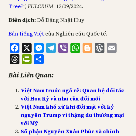
Tree?
”,
FULCRUM,
13/09/2024.
Biên dịch:
Đỗ Đặng Nhật Huy
Bản tiếng Việt
của Nghiên cứu Quốc tế.
Facebook
X
Messenger
Telegram
Viber
WhatsApp
Blogger
WordPr
Emai
Threads
PrintFriendly
Share
Bài Liên Quan:
Việt Nam trước ngã rẽ: Quan hệ đối tác
với Hoa Kỳ và nhu cầu đổi mới
Việt Nam khó xử khi đối mặt với kỷ
nguyên Trump vì thặng dư thương mại
với Mỹ
Số phận Nguyễn Xuân Phúc và chính