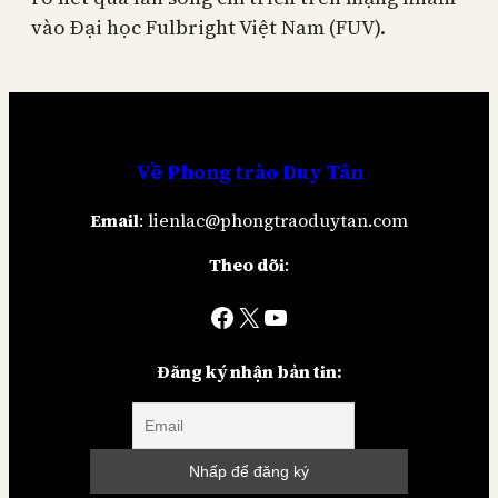
vào Đại học Fulbright Việt Nam (FUV).
Về
Phong trào Duy Tân
Email
: lienlac@phongtraoduytan.com
Theo dõi
:
Facebook
X
YouTube
Đăng ký nhận bản tin: