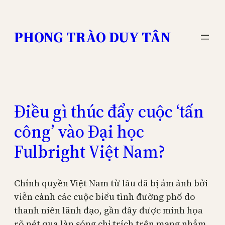
Skip
to
PHONG TRÀO DUY TÂN
content
Điều gì thúc đẩy cuộc ‘tấn
công’ vào Đại học
Fulbright Việt Nam?
Chính quyền Việt Nam từ lâu đã bị ám ảnh bởi
viễn cảnh các cuộc biểu tình đường phố do
thanh niên lãnh đạo, gần đây được minh họa
rõ nét qua làn sóng chỉ trích trên mạng nhắm