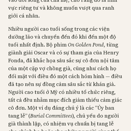
vực riêng tư và không muốn vượt qua ranh
giới cá nhân.
Nhiều người cao tuổi sống trong các viện
dưỡng lão và chuyển đến đó khi đến một độ
tuổi nhất định. Bộ phim
On Golden Pond
, từng
giành giải Oscar và có sự tham gia của Henry
Fonda, đã khắc họa sâu sắc sự cô đơn nội tâm
của một cặp vợ chồng già, cũng như cách họ
đối mặt với điều đó một cách hóm hỉnh — điều
đã tạo nên sự đồng cảm sâu sắc từ khán giả.
Người cao tuổi ở Mỹ có nhiều tổ chức riêng,
tất cả đều nhằm mục đích giảm thiểu cảm giác
cô đơn. Một ví dụ đáng chú ý là các “Ủy ban
tang lễ” (
Burial Committees
), chủ yếu do người
già thành lập, có nhiệm vụ chuẩn bị tang lễ