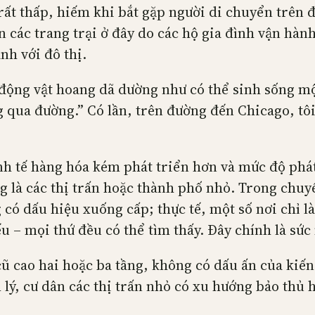
ất thấp, hiếm khi bắt gặp người di chuyển trên đ
 các trang trại ở đây do các hộ gia đình vận hàn
nh với đô thị.
động vật hoang dã dường như có thể sinh sống mộ
 qua đường.” Có lần, trên đường đến Chicago, tô
h tế hàng hóa kém phát triển hơn và mức độ phát
g là các thị trấn hoặc thành phố nhỏ. Trong chuyế
 có dấu hiệu xuống cấp; thực tế, một số nơi chỉ l
u – mọi thứ đều có thể tìm thấy. Đây chính là sứ
ũ cao hai hoặc ba tầng, không có dấu ấn của kiến
lý, cư dân các thị trấn nhỏ có xu hướng bảo thủ h