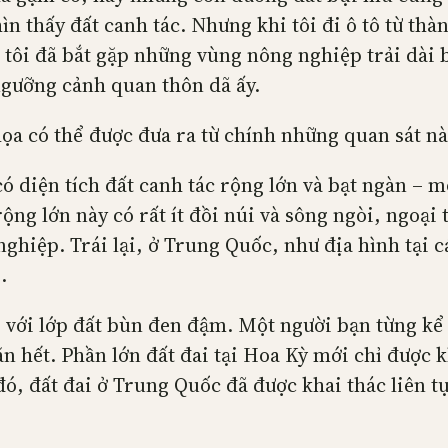
 thấy đất canh tác. Nhưng khi tôi đi ô tô từ thà
tôi đã bắt gặp những vùng nông nghiệp trải dài bạ
gưỡng cảnh quan thôn dã ấy.
họa có thể được đưa ra từ chính những quan sát nà
 diện tích đất canh tác rộng lớn và bạt ngàn – m
ng lớn này có rất ít đồi núi và sông ngòi, ngoại 
nghiệp. Trái lại, ở Trung Quốc, như địa hình tại c
.
với lớp đất bùn đen đậm. Một người bạn từng kể 
 hết. Phần lớn đất đai tại Hoa Kỳ mới chỉ được k
đó, đất đai ở Trung Quốc đã được khai thác liên 