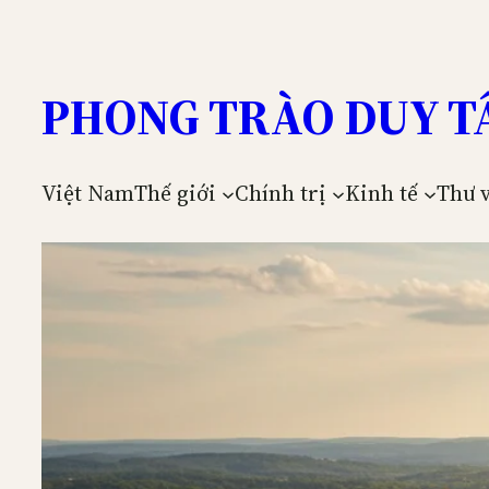
Skip
to
content
PHONG TRÀO DUY T
Việt Nam
Thế giới
Chính trị
Kinh tế
Thư 