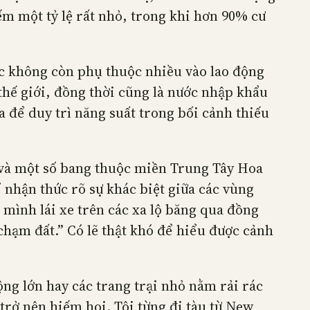
ếm một tỷ lệ rất nhỏ, trong khi hơn 90% cư
c không còn phụ thuộc nhiều vào lao động
thế giới, đồng thời cũng là nước nhập khẩu
a để duy trì năng suất trong bối cảnh thiếu
và một số bang thuộc miền Trung Tây Hoa
 nhận thức rõ sự khác biệt giữa các vùng
 mình lái xe trên các xa lộ băng qua đồng
chạm đất.” Có lẽ thật khó để hiểu được cảnh
ng lớn hay các trang trại nhỏ nằm rải rác
rở nên hiếm hoi. Tôi từng đi tàu từ New