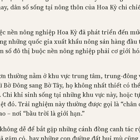
ay, dân số sống tại nông thôn của Hoa Kỳ chỉ chi
iệc nền nông nghiệp Hoa Kỳ đã phát triển đến mứ
rong những quốc gia xuất khẩu nông sản hàng đầu 
ân số đô thị buộc nền nông nghiệp phải cơ giới hó
ơn thường nằm ở khu vực trung tâm, trung-đông 
 Bờ Đông sang Bờ Tây, họ không nhất thiết có thể
. Chỉ khi sinh sống tại những khu vực này, hoặc tự
ệt đó. Trải nghiệm này thường được gọi là “chân 
o – nơi “bầu trời là giới hạn.”
 không dễ để bắt gặp những cánh đồng canh tác rộ
hã gặm cỏ, hay những con đường đất bụi mù cũng t