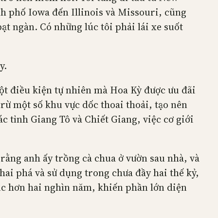
nh phố Iowa đến Illinois và Missouri, cũng
t ngàn. Có những lúc tôi phải lái xe suốt
y.
ột điều kiện tự nhiên mà Hoa Kỳ được ưu đãi
trừ một số khu vực dốc thoai thoải, tạo nên
ác tỉnh Giang Tô và Chiết Giang, việc cơ giới
rằng anh ấy trồng cà chua ở vườn sau nhà, và
hai phá và sử dụng trong chưa đầy hai thế kỷ,
tục hơn hai nghìn năm, khiến phần lớn diện