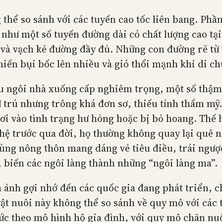
thể so sánh với các tuyến cao tốc liên bang. Phầ
hư một số tuyến đường dài có chất lượng cao tại
 và vạch kẻ đường đầy đủ. Những con đường rẽ từ 
khiến bụi bốc lên nhiều và gió thổi mạnh khi di c
ều ngôi nhà xuống cấp nghiêm trọng, một số thậm
ư trú nhưng trông khá đơn sơ, thiếu tính thẩm mỹ
rơi vào tình trạng hư hỏng hoặc bị bỏ hoang. Thế 
ế hệ trước qua đời, họ thường không quay lại quê 
vùng nông thôn mang dáng vẻ tiêu điều, trái ngượ
n, biến các ngôi làng thành những “ngôi làng ma”.
ảnh gợi nhớ đến các quốc gia đang phát triển, c
ật nuôi này không thể so sánh về quy mô với các
ức theo mô hình hộ gia đình, với quy mô chăn nu