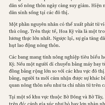
dân số nông thôn ngày càng suy giảm. Hiện n
dân sinh sống tại các đô thị.
Một phần nguyên nhân có thể xuất phát từ v
thủ công. Trên thực tế, Hoa Kỳ vừa là một t
lương thực lớn nhất. Ngược lại, sự gia tăng d
hụt lao động nông thôn.
Các bang mang tính nông nghiệp tiêu biểu h
Kỳ. Nếu một người di chuyển bằng máy bay từ
đồng bằng rộng lớn so với các khu vực đô thị
bằng, người ta mới cảm nhận được sự khác bi
quan nông thôn nếu như ta chỉ nhìn từ trên ca
Tại một số khu vực thuộc Bờ Đông và Bờ Tây,
trên đó; cảnh gia súc như bò hay lợn nhàn n