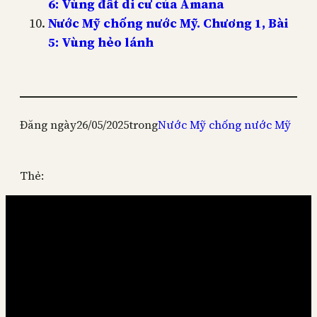
6: Vùng đất di cư của Amana
Nước Mỹ chống nước Mỹ. Chương 1, Bài
5: Vùng hẻo lánh
Đăng ngày
26/05/2025
trong
Nước Mỹ chống nước Mỹ
Thẻ: