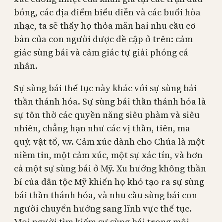
bóng, các địa điểm biểu diễn và các buổi hòa
nhạc, ta sẽ thấy họ thỏa mãn hai nhu cầu cơ
bản của con người được đề cập ở trên: cảm
giác sùng bái và cảm giác tự giải phóng cá
nhân.
Sự sùng bái thế tục này khác với sự sùng bái
thần thánh hóa. Sự sùng bái thần thánh hóa là
sự tôn thờ các quyền năng siêu phàm và siêu
nhiên, chẳng hạn như các vị thần, tiên, ma
quỷ, vật tổ, v.v. Cảm xúc dành cho Chúa là một
niềm tin, một cảm xúc, một sự xác tín, và hơn
cả một sự sùng bái ở Mỹ. Xu hướng không thần
bí của dân tộc Mỹ khiến họ khó tạo ra sự sùng
bái thần thánh hóa, và nhu cầu sùng bái con
người chuyển hướng sang lĩnh vực thế tục.
Mọi người tìm kiếm sự sùng bái trong môi