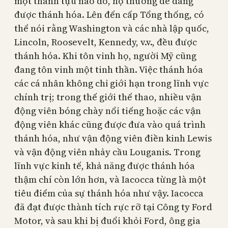
một thành tựu nào đó, họ thường dễ dàng
được thánh hóa. Lên đến cấp Tổng thống, có
thể nói rằng Washington và các nhà lập quốc,
Lincoln, Roosevelt, Kennedy, v.v., đều được
thánh hóa. Khi tôn vinh họ, người Mỹ cũng
đang tôn vinh một tinh thần. Việc thánh hóa
các cá nhân không chỉ giới hạn trong lĩnh vực
chính trị; trong thế giới thể thao, nhiều vận
động viên bóng chày nổi tiếng hoặc các vận
động viên khác cũng được đưa vào quá trình
thánh hóa, như vận động viên điền kinh Lewis
và vận động viên nhảy cầu Louganis. Trong
lĩnh vực kinh tế, khả năng được thánh hóa
thậm chí còn lớn hơn, và Iacocca từng là một
tiêu điểm của sự thánh hóa như vậy. Iacocca
đã đạt được thành tích rực rỡ tại Công ty Ford
Motor, và sau khi bị đuổi khỏi Ford, ông gia