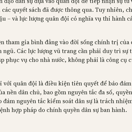
 đạo dân sự dựa vào quân đội để tiếp nhận sự tư 
 các quyết sách đã được thông qua. Tuy nhiên, ch
ậu – và lực lượng quân đội có nghĩa vụ thi hành 
n tham gia bình đẳng vào đời sống chính trị của q
n ngũ. Các lực lượng vũ trang cần phải duy trì sự
lập phục vụ cho nhà nước, không phải là công cụ 
ối với quân đội là điều kiện tiên quyết để bảo đ
ủa nền dân chủ, bao gồm nguyên tắc đa số, quyền 
o đảm nguyên tắc kiểm soát dân sự là trách nhiệm 
 lệnh hợp pháp do chính quyền dân sự ban hành.