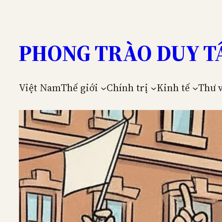
Skip
to
content
PHONG TRÀO DUY T
Việt Nam
Thế giới
Chính trị
Kinh tế
Thư 