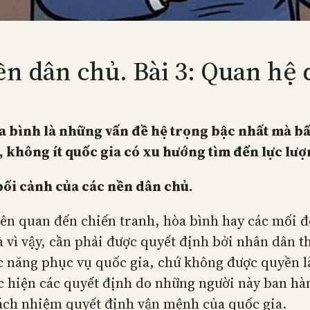
n dân chủ. Bài 3: Quan hệ 
a bình là những vấn đề hệ trọng bậc nhất mà bấ
không ít quốc gia có xu hướng tìm đến lực lượ
ối cảnh của các nền dân chủ.
iên quan đến chiến tranh, hòa bình hay các mối đ
và vì vậy, cần phải được quyết định bởi nhân dân t
 năng phục vụ quốc gia, chứ không được quyền lãn
ực hiện các quyết định do những người này ban h
ách nhiệm quyết định vận mệnh của quốc gia.