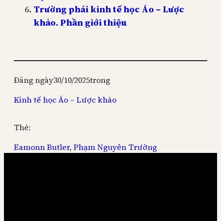
Trường phái kinh tế học Áo – Lược
khảo. Phần giới thiệu
Đăng ngày
30/10/2025
trong
Kinh tế học Áo – Lược khảo
Thẻ:
Eamonn Butler
, 
Phạm Nguyên Trường