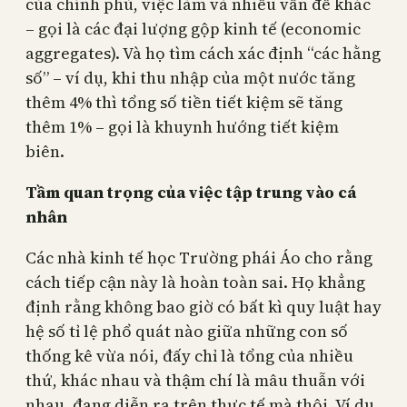
của chính phủ, việc làm và nhiều vấn đề khác
– gọi là các đại lượng gộp kinh tế (economic
aggregates). Và họ tìm cách xác định “các hằng
số” – ví dụ, khi thu nhập của một nước tăng
thêm 4% thì tổng số tiền tiết kiệm sẽ tăng
thêm 1% – gọi là khuynh hướng tiết kiệm
biên.
Tầm quan trọng của việc tập trung vào cá
nhân
Các nhà kinh tế học Trường phái Áo cho rằng
cách tiếp cận này là hoàn toàn sai. Họ khẳng
định rằng không bao giờ có bất kì quy luật hay
hệ số tỉ lệ phổ quát nào giữa những con số
thống kê vừa nói, đấy chỉ là tổng của nhiều
thứ, khác nhau và thậm chí là mâu thuẫn với
nhau, đang diễn ra trên thực tế mà thôi. Ví dụ,