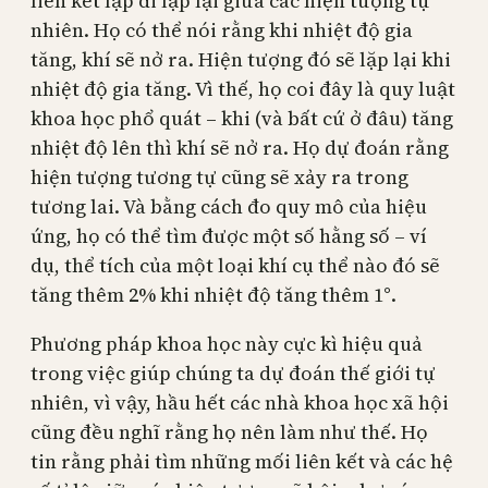
liên kết lặp đi lặp lại giữa các hiện tượng tự
nhiên. Họ có thể nói rằng khi nhiệt độ gia
tăng, khí sẽ nở ra. Hiện tượng đó sẽ lặp lại khi
nhiệt độ gia tăng. Vì thế, họ coi đây là quy luật
khoa học phổ quát – khi (và bất cứ ở đâu) tăng
nhiệt độ lên thì khí sẽ nở ra. Họ dự đoán rằng
hiện tượng tương tự cũng sẽ xảy ra trong
tương lai. Và bằng cách đo quy mô của hiệu
ứng, họ có thể tìm được một số hằng số – ví
dụ, thể tích của một loại khí cụ thể nào đó sẽ
tăng thêm 2% khi nhiệt độ tăng thêm 1°.
Phương pháp khoa học này cực kì hiệu quả
trong việc giúp chúng ta dự đoán thế giới tự
nhiên, vì vậy, hầu hết các nhà khoa học xã hội
cũng đều nghĩ rằng họ nên làm như thế. Họ
tin rằng phải tìm những mối liên kết và các hệ