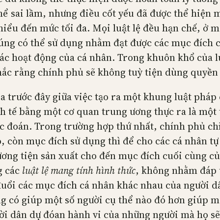
hể sai lầm, nhưng điều cốt yếu đã được thể hiện 
iểu đến mức tối đa. Mọi luật lệ đều hạn chế, ở m
húng có thể sử dụng nhằm đạt được các mục đích
các hoạt động của cá nhân. Trong khuôn khổ của lu
hắc rằng chính phủ sẽ không tuỳ tiện dùng quyền 
 trước đây giữa việc tạo ra một khung luật pháp c
nh tế bằng một cơ quan trung ương thực ra là một
 đoán. Trong trường hợp thứ nhất, chính phủ chỉ 
, còn mục đích sử dụng thì để cho các cá nhân tự
phương tiện sản xuất cho đến mục đích cuối cùng củ
ng các
luật
lệ mang tính hình thức
, không nhằm đáp 
 đuổi các mục đích cá nhân khác nhau của người dâ
ng có giúp một số người cụ thể nào đó hơn giúp m
ười dân dự đóan hành vi của những người mà họ sẽ