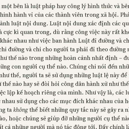
một bên là luật pháp hay công lý hình thức và bên
hỉnh hành vi của các thành viên trong xã hội. Phá
hành luật nội dung. Luật nội dung xác định các qu
 cực kì quan trong, dù rằng công việc này rất khó
 khác nhau như việc ban hành Luật đi đường và ch
chỉ đường và chỉ cho người ta phải đi theo đường n
như thế nào trong những hoàn cảnh nhất định – đ
ững con người cụ thể nào. Chúng chỉ nói đến nhữ
như thế, người ta sẽ sử dụng những luật lệ này để
 thế nào hay sẽ đòi hỏi công dân hành xử như th
ệc lập kế hoạch riêng của mình. Như vậy là, các l
c nhau sử dụng cho các mục đích khác nhau của h
úng ta
không
thể biết những quy tắc này sẽ gây ra
ào, hoặc chúng sẽ giúp đỡ những người cụ thể nà
ất cả những người mà nó tác động tới. Đấy chính l