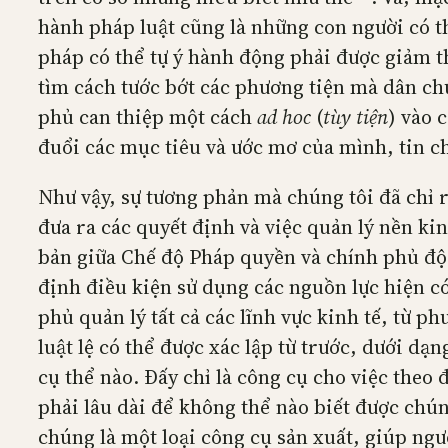
hành pháp luật cũng là những con người có t
pháp có thể tự ý hành động phải được giảm th
tìm cách tước bớt các phương tiện mà dân c
phủ can thiệp một cách
ad hoc
(
tùy tiện
) vào 
đuổi các mục tiêu và ước mơ của mình, tin c
Như vậy, sự tương phản mà chúng tôi đã chỉ ra
đưa ra các quyết định và việc quản lý nền ki
bản giữa Chế độ Pháp quyền và chính phủ độc
định điều kiện sử dụng các nguồn lực hiện có
phủ quản lý tất cả các lĩnh vực kinh tế, từ 
luật lệ có thể được xác lập từ trước, dưới dạ
cụ thể nào. Đấy chỉ là công cụ cho việc theo
phải lâu dài để không thể nào biết được chú
chúng là một loại công cụ sản xuất, giúp ng