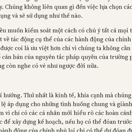
y. Chúng không liên quan gì đến việc lựa chọn cá
 dụng và sẽ sử dụng như thế nào.
ều muốn kiểm soát một cách có chủ ý tất cả mọi th
t về tác động cụ thể của các hành động của chính 
được coi là ưu việt hơn chỉ vì chúng ta không cần
 căn bản của nguyên tắc pháp quyền của trường ph
ng còn nghe có vẻ như ngược đời nữa.
ai hướng. Thứ nhất là kinh tế, khía cạnh mà chúng
ật lệ áp dụng cho những tình huống chung và giàn
ểm vì chỉ có các cá nhân mới hiểu rõ các hoàn cả
hức để xây dựng kế hoạch, nếu họ có thể đóan trướ
ành động của chính phủ lại chỉ có thể dự đóan đ