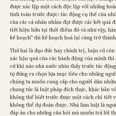
được xác lập một cách độc lập với những hoà
tính toán trước được: tác động cụ thể của 
của các cá nhân nhằm đạt được các kết quả đã
tiết hiện hữu tại thời điểm đó và như vậy, h
kế hoạch” thì kế hoạch hoá lại càng trở thàn
Thứ hai là đạo đức hay chính trị, luận cứ cò
xác hậu quả của các hành động của mình thì 
cứ khi nào nhà nước nhìn thấy trước tác độn
tự đứng ra chọn lựa mục tiêu cho những ngườ
chúng ta muốn cung cấp cho người dân những 
chung tức là luật pháp đích thực, khác hẳn v
không thể biết trước được một cách chi tiết 
không thể dự đoán được. Nhà làm luật là ngườ
đáp án cho những câu hỏi mà muốn trả lời thì