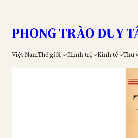
Skip
to
content
PHONG TRÀO DUY T
Việt Nam
Thế giới
Chính trị
Kinh tế
Thư 