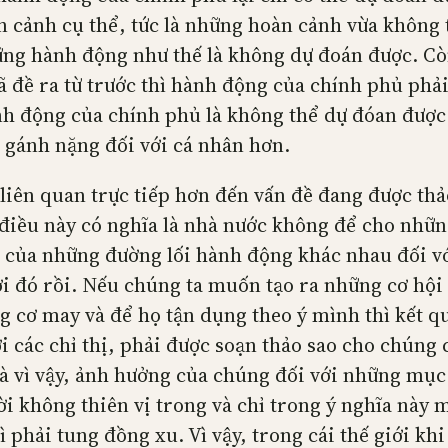
n cảnh cụ thể, tức là những hoàn cảnh vừa không
những hành động như thế là không dự đoán được. 
 đề ra từ trước thì hành động của chính phủ phải
ành động của chính phủ là không thể dự đóan được.
h gánh nặng đối với cá nhân hơn.
n liên quan trực tiếp hơn đến vấn đề đang được th
điều này có nghĩa là nhà nước không để cho những
g của những đường lối hành động khác nhau đối vớ
i đó rồi. Nếu chúng ta muốn tạo ra những cơ hội
cơ may và để họ tận dụng theo ý mình thì kết qu
ới các chỉ thị, phải được soạn thảo sao cho chún
và vì vậy, ảnh hưởng của chúng đối với những mục
i không thiên vị trong và chỉ trong ý nghĩa này m
 phải tung đồng xu. Vì vậy, trong cái thế giới kh