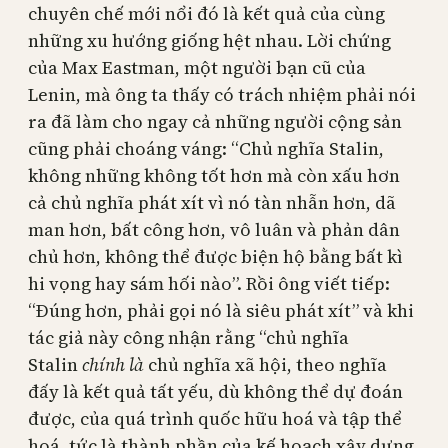
chuyên chế mới nổi đó là kết quả của cùng
những xu hướng giống hệt nhau. Lời chứng
của Max Eastman, một người bạn cũ của
Lenin, mà ông ta thấy có trách nhiệm phải nói
ra đã làm cho ngay cả những người cộng sản
cũng phải choáng váng: “Chủ nghĩa Stalin,
không những không tốt hơn mà còn xấu hơn
cả chủ nghĩa phát xít vì nó tàn nhẫn hơn, dã
man hơn, bất công hơn, vô luân và phản dân
chủ hơn, không thể được biện hộ bằng bất kì
hi vọng hay sám hối nào”. Rồi ông viết tiếp:
“Đúng hơn, phải gọi nó là siêu phát xít” và khi
tác giả này công nhận rằng “chủ nghĩa
Stalin
chính là
chủ nghĩa xã hội, theo nghĩa
đấy là kết quả tất yếu, dù không thể dự đoán
được, của quá trình quốc hữu hoá và tập thể
hoá, tức là thành phần của kế hoạch xây dựng