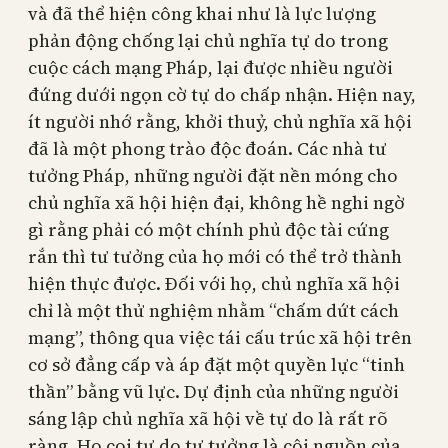
và đã thể hiện công khai như là lực lượng
phản động chống lại chủ nghĩa tự do trong
cuộc cách mạng Pháp, lại được nhiều người
đứng dưới ngọn cờ tự do chấp nhận. Hiện nay,
ít người nhớ rằng, khởi thuỷ, chủ nghĩa xã hội
đã là một phong trào độc đoán. Các nhà tư
tưởng Pháp, những người đặt nền móng cho
chủ nghĩa xã hội hiện đại, không hề nghi ngờ
gì rằng phải có một chính phủ độc tài cứng
rắn thì tư tưởng của họ mới có thể trở thành
hiện thực được. Đối với họ, chủ nghĩa xã hội
chỉ là một thử nghiệm nhằm “chấm dứt cách
mạng”, thông qua việc tái cấu trúc xã hội trên
cơ sở đẳng cấp và áp đặt một quyền lực “tinh
thần” bằng vũ lực. Dự định của những người
sáng lập chủ nghĩa xã hội về tự do là rất rõ
ràng. Họ coi tự do tư tưởng là cội nguồn của