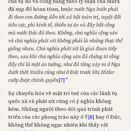
của tự do và công bằng theo lý luận của Marx
đã sụp đổ hòan tòan, buộc
nước Nga bước phải
đi theo con đường dẫn tới xã hội toàn trị, tuyệt đối
tiêu cực, phi kinh tế, thiếu tự do và đầy bất công
mà nước Đức đã theo. Không, chủ nghĩa cộng sản
và chủ nghĩa phát xít không phải là những thực thể
giống nhau. Chủ nghĩa phát xít là giai đoạn tiếp
theo, sau khi chủ nghĩa cộng sản đã chứng tỏ rằng
đấy chỉ là một ảo tưởng, như đã từng xảy ra ở Nga
dưới thời Stalin cũng như ở Đức trước khi Hitler
cướp được chính quyền
[7]
”
Sự chuyển hóa về mặt trí tuệ của các lãnh tụ
quốc xã và phát xít cũng có ý nghĩa không
kém. Những người theo dõi quá trình phát
triển của các phong trào này ở Ý
[8]
hay ở Đức,
không thể không ngạc nhiên khi thấy rất