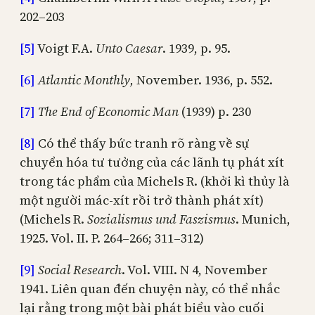
202–203
[5]
Voigt F.A.
Unto Caesar
. 1939, p. 95.
[6]
Atlantic Monthly,
November. 1936, p. 552.
[7]
The End of Economic Man
(1939) p. 230
[8]
Có thể thấy bức tranh rõ ràng về sự
chuyển hóa tư tưởng của các lãnh tụ phát xít
trong tác phẩm của Michels R. (khởi kì thủy là
một người mác-xít rồi trở thành phát xít)
(Michels R.
Sozialismus und Faszismus
. Munich,
1925. Vol. II. P. 264–266; 311–312)
[9]
Social Research
. Vol. VIII. N 4, November
1941. Liên quan đến chuyện này, có thể nhắc
lại rằng trong một bài phát biểu vào cuối