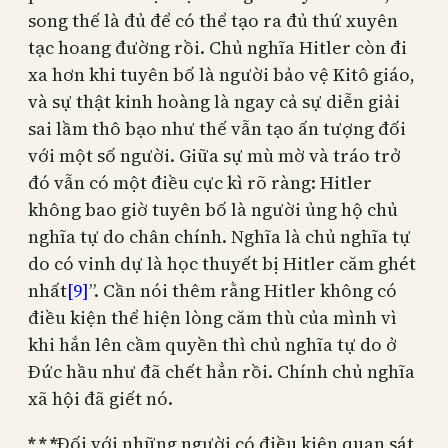
song thế là đủ để có thể tạo ra đủ thứ xuyên
tạc hoang đường rồi. Chủ nghĩa Hitler còn đi
xa hơn khi tuyên bố là người bảo vệ Kitô giáo,
và sự thật kinh hoàng là ngay cả sự diễn giải
sai lầm thô bạo như thế vẫn tạo ấn tượng đối
với một số người. Giữa sự mù mờ và tráo trở
đó vẫn có một điều cực kì rõ ràng: Hitler
không bao giờ tuyên bố là người ủng hộ chủ
nghĩa tự do chân chính. Nghĩa là chủ nghĩa tự
do có vinh dự là học thuyết bị Hitler căm ghét
nhất
[9]
”. Cần nói thêm rằng Hitler không có
điều kiện thể hiện lòng căm thù của mình vì
khi hắn lên cầm quyền thì chủ nghĩa tự do ở
Đức hầu như đã chết hẳn rồi. Chính chủ nghĩa
xã hội đã giết nó.
* * *
Đối với những người có điều kiện quan sát