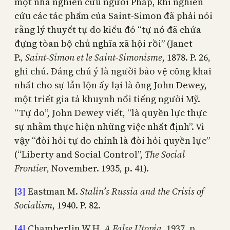
một nhà nghiên cứu người Pháp, khi nghiên
cứu các tác phẩm của Saint-Simon đã phải nói
rằng lý thuyết tự do kiểu đó “tự nó đã chứa
đựng tòan bộ chủ nghĩa xã hội rồi” (Janet
P.,
Saint-Simon et le Saint-Simonisme
, 1878. P. 26,
ghi chú. Đáng chú ý là người bảo vệ công khai
nhất cho sự lẫn lộn ấy lại là ông John Dewey,
một triết gia tả khuynh nổi tiếng người Mỹ.
“Tự do”, John Dewey viết, “là quyền lực thực
sự nhằm thực hiện những việc nhất định”. Vì
vậy “đòi hỏi tự do chính là đòi hỏi quyền lực”
(“Liberty and Social Control”,
The Social
Frontier
, November. 1935, p. 41).
[3]
Eastman M.
Stalin’s Russia and the Crisis of
Socialism
, 1940. P. 82.
[4]
Chamberlin W.H.
A False Utopia
, 1937, p.