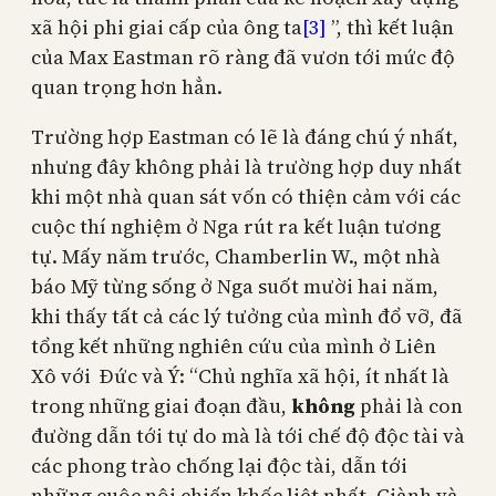
xã hội phi giai cấp của ông ta
[3]
”, thì kết luận
của Max Eastman rõ ràng đã vươn tới mức độ
quan trọng hơn hẳn.
Trường hợp Eastman có lẽ là đáng chú ý nhất,
nhưng đây không phải là trường hợp duy nhất
khi một nhà quan sát vốn có thiện cảm với các
cuộc thí nghiệm ở Nga rút ra kết luận tương
tự. Mấy năm trước, Chamberlin W., một nhà
báo Mỹ từng sống ở Nga suốt mười hai năm,
khi thấy tất cả các lý tưởng của mình đổ vỡ, đã
tổng kết những nghiên cứu của mình ở Liên
Xô với Đức và Ý: “Chủ nghĩa xã hội, ít nhất là
trong những giai đoạn đầu,
không
phải là con
đường dẫn tới tự do mà là tới chế độ độc tài và
các phong trào chống lại độc tài, dẫn tới
những cuộc nội chiến khốc liệt nhất. Giành và