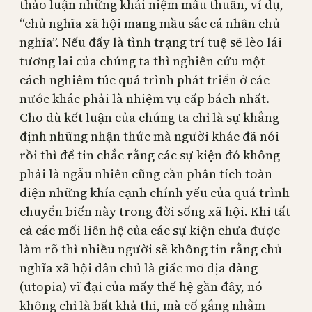
thảo luận những khái niệm mâu thuẫn, ví dụ,
“chủ nghĩa xã hội mang mầu sắc cá nhân chủ
nghĩa”. Nếu đấy là tình trạng trí tuệ sẽ lèo lái
tương lai của chúng ta thì nghiên cứu một
cách nghiêm túc quá trình phát triển ở các
nước khác phải là nhiệm vụ cấp bách nhất.
Cho dù kết luận của chúng ta chỉ là sự khẳng
định những nhận thức mà người khác đã nói
rồi thì để tin chắc rằng các sự kiện đó không
phải là ngẫu nhiên cũng cần phân tích toàn
diện những khía cạnh chính yếu của quá trình
chuyển biến này trong đời sống xã hội. Khi tất
cả các mối liên hệ của các sự kiện chưa được
làm rõ thì nhiều người sẽ không tin rằng chủ
nghĩa xã hội dân chủ là giấc mơ địa đàng
(utopia) vĩ đại của mấy thế hệ gần đây, nó
không chỉ là bất khả thi, mà cố gắng nhằm