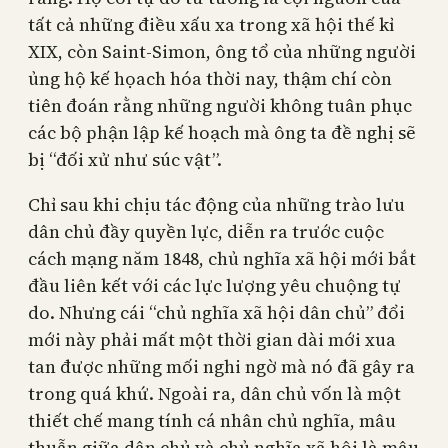
tất cả những điều xấu xa trong xã hội thế kỉ
XIX, còn Saint-Simon, ông tổ của những người
ủng hộ kế họach hóa thời nay, thậm chí còn
tiên đoán rằng những người không tuân phục
các bộ phận lập kế hoạch mà ông ta đề nghị sẽ
bị “đối xử như súc vật”.
Chỉ sau khi chịu tác động của những trào lưu
dân chủ đầy quyền lực, diễn ra trước cuộc
cách mạng năm 1848, chủ nghĩa xã hội mới bắt
đầu liên kết với các lực lượng yêu chuộng tự
do. Nhưng cái “chủ nghĩa xã hội dân chủ” đổi
mới này phải mất một thời gian dài mới xua
tan được những mối nghi ngờ mà nó đã gây ra
trong quá khứ. Ngoài ra, dân chủ vốn là một
thiết chế mang tính cá nhân chủ nghĩa, mâu
thuẫn giữa dân chủ và chủ nghĩa xã hội là mâu