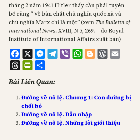
tháng 2 năm 1941 Hitler thấy cần phải tuyên
bố rằng “ Về bản chất chủ nghĩa quốc xã và
chủ nghĩa Marx chỉ là một” (xem
The Bulletin of
International New
s. XVIII, N 5, 269. – do Royal
Institute of International Affairs xuất bản)
Facebook
X
Messenger
Telegram
Viber
WhatsApp
Blogger
WordPr
Emai
Threads
PrintFriendly
Share
Bài Liên Quan:
Đường về nô lệ. Chương 1: Con đường bị
chối bỏ
Đường về nô lệ. Dẫn nhập
Đường về nô lệ. Những lời giới thiệu