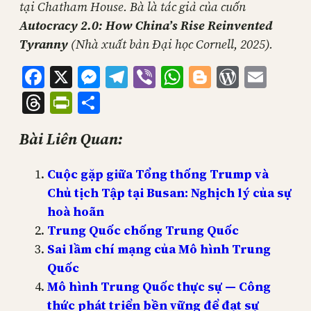
tại Chatham House. Bà là tác giả của cuốn
Autocracy 2.0: How China’s Rise Reinvented
Tyranny
(Nhà xuất bản Đại học Cornell, 2025).
Facebook
X
Messenger
Telegram
Viber
WhatsApp
Blogger
WordPr
Emai
Threads
PrintFriendly
Share
Bài Liên Quan:
Cuộc gặp giữa Tổng thống Trump và
Chủ tịch Tập tại Busan: Nghịch lý của sự
hoà hoãn
Trung Quốc chống Trung Quốc
Sai lầm chí mạng của Mô hình Trung
Quốc
Mô hình Trung Quốc thực sự — Công
thức phát triển bền vững để đạt sự