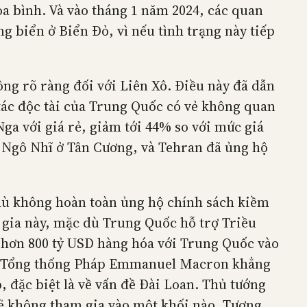
òa bình. Và vào tháng 1 năm 2024, các quan
 biển ở Biển Đỏ, vì nếu tình trạng này tiếp
ông rõ ràng đối với Liên Xô. Điều này đã dẫn
i tác độc tài của Trung Quốc có vẻ không quan
a với giá rẻ, giảm tới 44% so với mức giá
y Ngô Nhĩ ở Tân Cương, và Tehran đã ủng hộ
 dù không hoàn toàn ủng hộ chính sách kiềm
 gia này, mặc dù Trung Quốc hỗ trợ Triều
 hơn 800 tỷ USD hàng hóa với Trung Quốc vào
3, Tổng thống Pháp Emmanuel Macron khẳng
đặc biệt là về vấn đề Đài Loan. Thủ tướng
sẽ không tham gia vào một khối nào. Tương