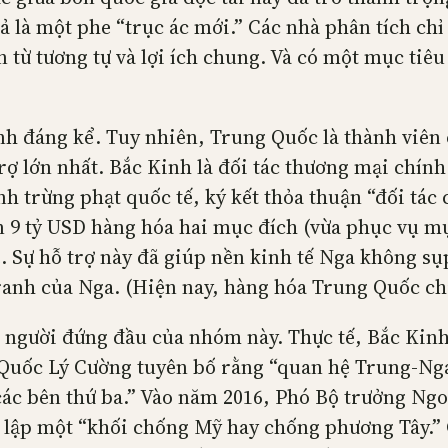
 là một phe “trục ác mới.” Các nhà phân tích chỉ
n từ tương tự và lợi ích chung. Và có một mục tiê
h đáng kể. Tuy nhiên, Trung Quốc là thành viên 
trợ lớn nhất. Bắc Kinh là đối tác thương mại chính
nh trừng phạt quốc tế, ký kết thỏa thuận “đối tác
n 9 tỷ USD hàng hóa hai mục đích (vừa phục vụ m
. Sự hỗ trợ này đã giúp nền kinh tế Nga không sụ
ranh của Nga. (Hiện nay, hàng hóa Trung Quốc c
 người đứng đầu của nhóm này. Thực tế, Bắc Kinh
Quốc Lý Cường tuyên bố rằng “quan hệ Trung-Nga 
ác bên thứ ba.” Vào năm 2016, Phó Bộ trưởng Ng
h lập một “khối chống Mỹ hay chống phương Tây.”