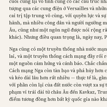
cuối cùng lại vô tình củng cố các cấu trúc n
tượng qua các cung điện ở Versailles và nhữn
cai trị tập trung vô cùng, với quyền lực và s
hãnh, mà nhiều công dân và người ngưỡng mộ
Âu, cũng như một ngôn ngữ được nói rộng rãi
khác). Nhưng điều quan trọng là, ngày nay, P
Nga cũng có một truyền thống nhà nước mạnh 
lai, và một truyền thống cách mạng đầy rối 
một nguồn cảm hứng và cảnh báo. Chắc chắn
Cách mạng Nga còn tàn bạo và phá hủy hơn c
và kéo dài lâu hơn rất nhiều — thực tế là, gầ
với phần còn lại của đất nước còn vượt xa sự 
phạm vi trải dài từ châu Âu đến Kavkaz, Tru
điểm tương đồng hơn bất kỳ quốc gia nào kh