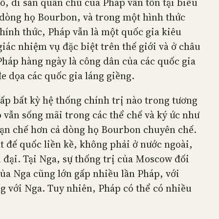
ố, di sản quân chủ của Pháp vẫn tồn tại biểu
ị dòng họ Bourbon, và trong một hình thức
 chính thức, Pháp vẫn là một quốc gia kiêu
c nhiệm vụ đặc biệt trên thế giới và ở châu
Pháp hàng ngày là công dân của các quốc gia
đe dọa các quốc gia láng giềng.
p bất kỳ hệ thống chính trị nào trong tương
 vẫn sống mãi trong các thể chế và ký ức như
ạn chế hơn cả dòng họ Bourbon chuyên chế.
 đế quốc liền kề, không phải ở nước ngoài,
n đại. Tại Nga, sự thống trị của Moscow đối
 của Nga cũng lớn gấp nhiều lần Pháp, với
ng với Nga. Tuy nhiên, Pháp có thể có nhiều