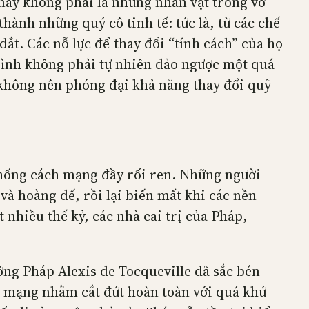
này không phải là những nhân vật trong vở
ành những quý cô tinh tế: tức là, từ các chế
ắt. Các nỗ lực để thay đổi “tính cách” của họ
 Bình không phải tự nhiên đảo ngược một quá
h không nên phóng đại khả năng thay đổi quỹ
 thống cách mạng đầy rối ren. Những người
và hoàng đế, rồi lại biến mất khi các nền
nhiều thế kỷ, các nhà cai trị của Pháp,
ởng Pháp Alexis de Tocqueville đã sắc bén
 mạng nhằm cắt đứt hoàn toàn với quá khứ