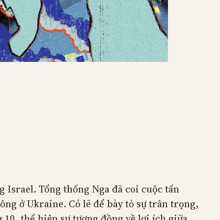
g Israel. Tổng thống Nga đã coi cuộc tấn
ng ở Ukraine. Có lẽ để bày tỏ sự trân trọng,
0, thể hiện sự tương đồng về lợi ích giữa