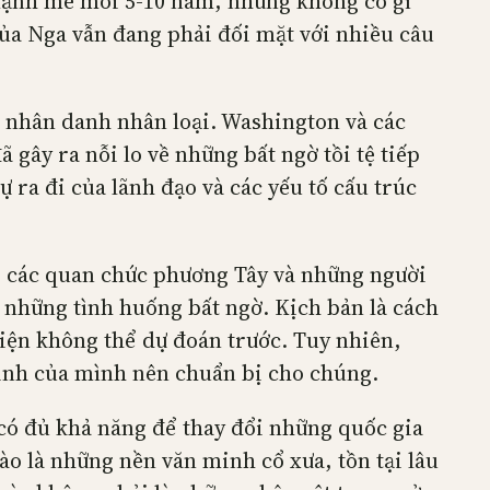
 mạnh mẽ mỗi 5-10 năm, nhưng không có gì
 của Nga vẫn đang phải đối mặt với nhiều câu
o nhân danh nhân loại. Washington và các
 gây ra nỗi lo về những bất ngờ tồi tệ tiếp
 ra đi của lãnh đạo và các yếu tố cấu trúc
, các quan chức phương Tây và những người
o những tình huống bất ngờ. Kịch bản là cách
 kiện không thể dự đoán trước. Tuy nhiên,
minh của mình nên chuẩn bị cho chúng.
có đủ khả năng để thay đổi những quốc gia
ào là những nền văn minh cổ xưa, tồn tại lâu