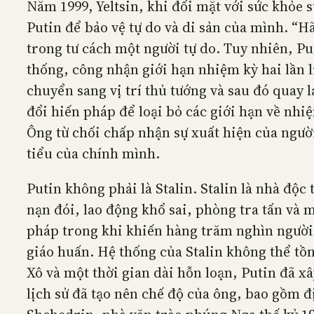
Năm 1999, Yeltsin, khi đối mặt với sức khỏe 
Putin để bảo vệ tự do và di sản của mình. “Hã
trong tư cách một người tự do. Tuy nhiên, P
thống, công nhận giới hạn nhiệm kỳ hai lần 
chuyển sang vị trí thủ tướng và sau đó quay 
đổi hiến pháp để loại bỏ các giới hạn về nhi
Ông từ chối chấp nhận sự xuất hiện của người
tiểu của chính mình.
Putin không phải là Stalin. Stalin là nhà độ
nạn đói, lao động khổ sai, phòng tra tấn và 
pháp trong khi khiến hàng trăm nghìn người 
giáo huấn. Hệ thống của Stalin không thể tồ
Xô và một thời gian dài hỗn loạn, Putin đã x
lịch sử đã tạo nên chế độ của ông, bao gồm đ