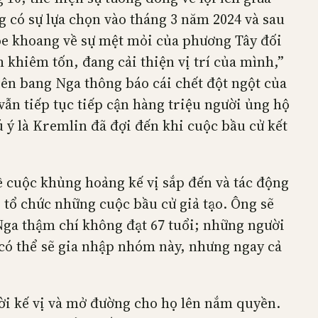
g có sự lựa chọn vào tháng 3 năm 2024 và sau
oe khoang về sự mệt mỏi của phương Tây đối
 khiêm tốn, đang cải thiện vị trí của mình,”
iên bang Nga thông báo cái chết đột ngột của
vẫn tiếp tục tiếp cận hàng triệu người ủng hộ
 ý là Kremlin đã đợi đến khi cuộc bầu cử kết
ề cuộc khủng hoảng kế vị sắp đến và tác động
i tổ chức những cuộc bầu cử giả tạo. Ông sẽ
Nga thậm chí không đạt 67 tuổi; những người
 có thể sẽ gia nhập nhóm này, nhưng ngay cả
ời kế vị và mở đường cho họ lên nắm quyền.