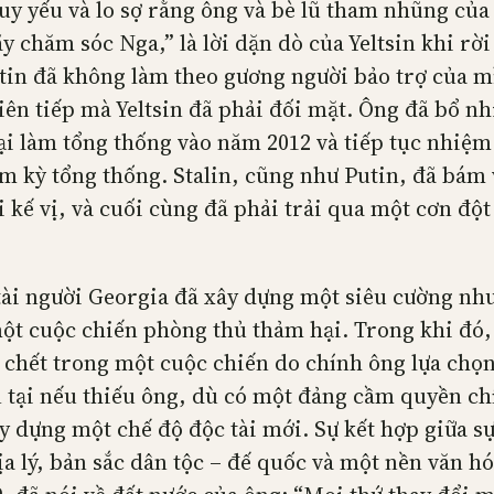
suy yếu và lo sợ rằng ông và bè lũ tham nhũng của
y chăm sóc Nga,” là lời dặn dò của Yeltsin khi rờ
utin đã không làm theo gương người bảo trợ của m
liên tiếp mà Yeltsin đã phải đối mặt. Ông đã bổ n
lại làm tổng thống vào năm 2012 và tiếp tục nhiệm
ệm kỳ tổng thống. Stalin, cũng như Putin, đã bám 
 kế vị, và cuối cùng đã phải trải qua một cơn độ
c tài người Georgia đã xây dựng một siêu cường nh
một cuộc chiến phòng thủ thảm hại. Trong khi đó,
chết trong một cuộc chiến do chính ông lựa chọn
n tại nếu thiếu ông, dù có một đảng cầm quyền ch
ây dựng một chế độ độc tài mới. Sự kết hợp giữa 
ịa lý, bản sắc dân tộc – đế quốc và một nền văn hó