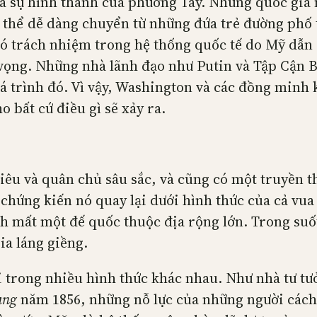
là sự hình thành của phương Tây. Những quốc gia 
hể dễ dàng chuyển từ những đứa trẻ đường phố th
có trách nhiệm trong hệ thống quốc tế do Mỹ dẫn d
t vọng. Những nhà lãnh đạo như Putin và Tập Cận
quá trình đó. Vì vậy, Washington và các đồng min
 bất cứ điều gì sẽ xảy ra.
liêu và quân chủ sâu sắc, và cũng có một truyền
hứng kiến nó quay lại dưới hình thức của cả vua 
 mất một đế quốc thuộc địa rộng lớn. Trong suốt 
ia láng giềng.
i trong nhiều hình thức khác nhau. Như nhà tư tư
ạng
năm 1856, những nỗ lực của những người cách