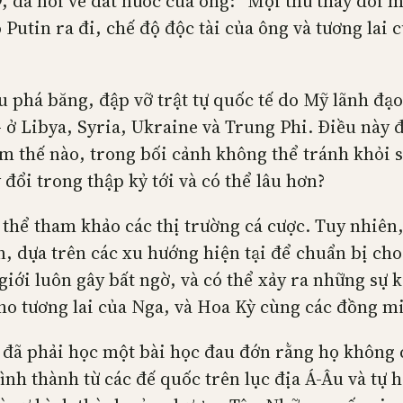
, đã nói về đất nước của ông: “Mọi thứ thay đổi
 Putin ra đi, chế độ độc tài của ông và tương lai
u phá băng, đập vỡ trật tự quốc tế do Mỹ lãnh đạ
ở Libya, Syria, Ukraine và Trung Phi. Điều này đã
m thế nào, trong bối cảnh không thể tránh khỏi sự
đổi trong thập kỷ tới và có thể lâu hơn?
thể tham khảo các thị trường cá cược. Tuy nhiên
n, dựa trên các xu hướng hiện tại để chuẩn bị ch
 giới luôn gây bất ngờ, và có thể xảy ra những sự
cho tương lai của Nga, và Hoa Kỳ cùng các đồng 
đã phải học một bài học đau đớn rằng họ không 
h thành từ các đế quốc trên lục địa Á-Âu và tự h