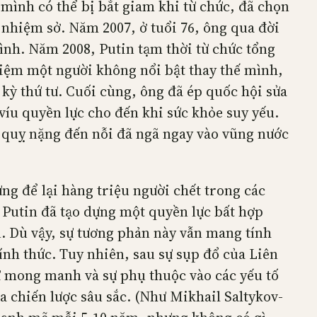
 mình có thể bị bắt giam khi từ chức, đã chọn
i nhiệm sở. Năm 2007, ở tuổi 76, ông qua đời
ình. Năm 2008, Putin tạm thời từ chức tổng
hiệm một người không nổi bật thay thế mình,
 kỳ thứ tư. Cuối cùng, ông đã ép quốc hội sửa
víu quyền lực cho đến khi sức khỏe suy yếu.
t quỵ nặng đến nỗi đã ngã ngay vào vũng nước
ưng để lại hàng triệu người chết trong các
 Putin đã tạo dựng một quyền lực bất hợp
. Dù vậy, sự tương phản này vẫn mang tính
ính thức. Tuy nhiên, sau sự sụp đổ của Liên
sự mong manh và sự phụ thuộc vào các yếu tố
a chiến lược sâu sắc. (Như Mikhail Saltykov-