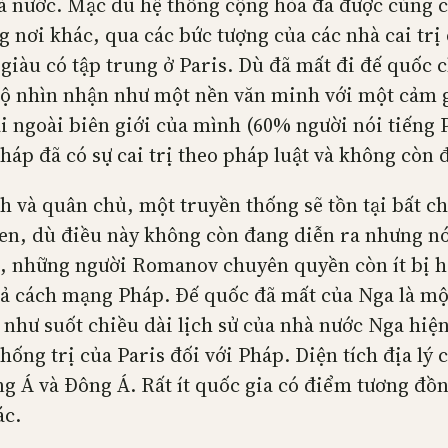
hà nước. Mặc dù hệ thống cộng hòa đã được củng c
g nơi khác, qua các bức tượng của các nhà cai tr
ự giàu có tập trung ở Paris. Dù đã mất đi đế quốc
 nhìn nhận như một nền văn minh với một cảm giá
 ngoài biên giới của mình (60% người nói tiếng 
háp đã có sự cai trị theo pháp luật và không còn 
và quân chủ, một truyền thống sẽ tồn tại bất chấ
ren, dù điều này không còn đang diễn ra nhưng nó
, những người Romanov chuyên quyền còn ít bị h
ả cách mạng Pháp. Đế quốc đã mất của Nga là một
n như suốt chiều dài lịch sử của nhà nước Nga hiệ
thống trị của Paris đối với Pháp. Diện tích địa lý
ng Á và Đông Á. Rất ít quốc gia có điểm tương đồ
ác.