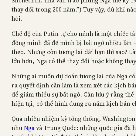
Shchedrin, nhà văn trào phúng Nga thế kỷ 19
thay đổi trong 200 năm.”) Tuy vậy, dù khi nào
hỏi.
Chế độ của Putin tự cho mình là một chiếc tà
đồng minh đã để mình bị bất ngờ nhiều lần – 
theo. Nhưng còn tương lai dài hạn thì sao? Là
lớn hơn, Nga có thể thay đổi hoặc không thay 
Những ai muốn dự đoán tương lai của Nga có 
ra quyết định cần làm là xem xét các kịch bả
để giảm thiểu sự bất ngờ. Cần lưu ý rằng thế
hiện tại, có thể hình dung ra năm kịch bản 
Qua nhiều nhiệm kỳ tổng thống, Washington 
như
Nga
và Trung Quốc: những quốc gia đã hìn