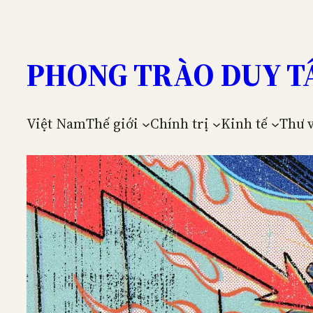
Skip
to
content
PHONG TRÀO DUY T
Việt Nam
Thế giới
Chính trị
Kinh tế
Thư 