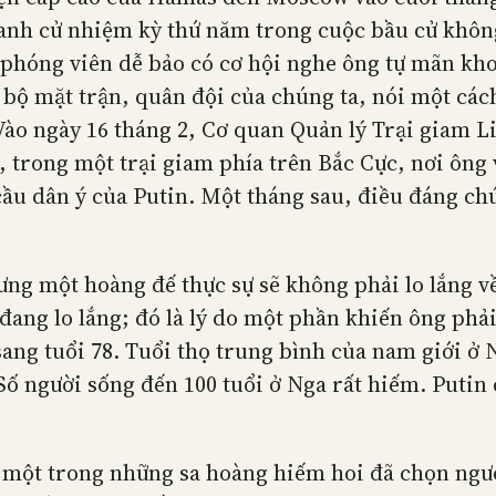
tranh cử nhiệm kỳ thứ năm trong cuộc bầu cử khôn
 phóng viên dễ bảo có cơ hội nghe ông tự mãn kh
 bộ mặt trận, quân đội của chúng ta, nói một cách
 Vào ngày 16 tháng 2, Cơ quan Quản lý Trại giam L
, trong một trại giam phía trên Bắc Cực, nơi ông 
ầu dân ý của Putin. Một tháng sau, điều đáng chú
ng một hoàng đế thực sự sẽ không phải lo lắng v
 đang lo lắng; đó là lý do một phần khiến ông phả
ng tuổi 78. Tuổi thọ trung bình của nam giới ở 
Số người sống đến 100 tuổi ở Nga rất hiếm. Putin
là một trong những sa hoàng hiếm hoi đã chọn ngư