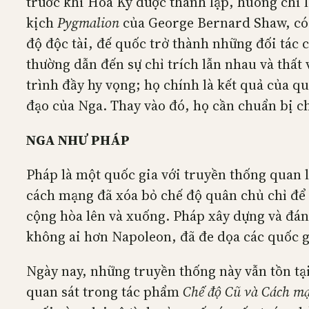
trước khi Hoa Kỳ được thành lập, huống chi 
kịch
Pygmalion
của George Bernard Shaw, có t
độ độc tài, đế quốc trở thành những đối tác 
thường dẫn đến sự chỉ trích lẫn nhau và thấ
trình đầy hy vọng; họ chính là kết quả của 
đạo của Nga. Thay vào đó, họ cần chuẩn bị cho
NGA NHƯ PHÁP
Pháp là một quốc gia với truyền thống quan 
cách mạng đã xóa bỏ chế độ quân chủ chỉ để c
cộng hòa lên và xuống. Pháp xây dựng và đánh
không ai hơn Napoleon, đã đe dọa các quốc g
Ngày nay, những truyền thống này vẫn tồn tạ
quan sát trong tác phẩm
Chế độ Cũ và Cách m