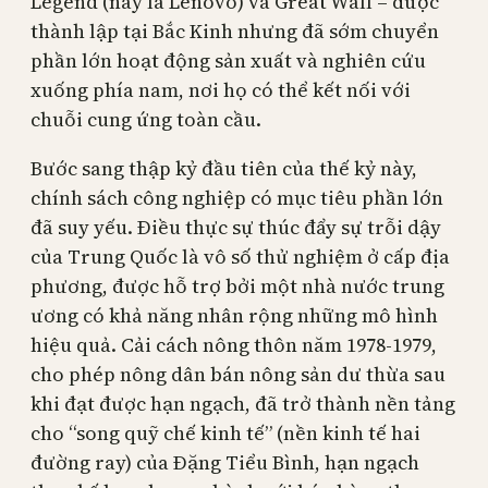
Legend (nay là Lenovo) và Great Wall – được
thành lập tại Bắc Kinh nhưng đã sớm chuyển
phần lớn hoạt động sản xuất và nghiên cứu
xuống phía nam, nơi họ có thể kết nối với
chuỗi cung ứng toàn cầu.
Bước sang thập kỷ đầu tiên của thế kỷ này,
chính sách công nghiệp có mục tiêu phần lớn
đã suy yếu. Điều thực sự thúc đẩy sự trỗi dậy
của Trung Quốc là vô số thử nghiệm ở cấp địa
phương, được hỗ trợ bởi một nhà nước trung
ương có khả năng nhân rộng những mô hình
hiệu quả. Cải cách nông thôn năm 1978-1979,
cho phép nông dân bán nông sản dư thừa sau
khi đạt được hạn ngạch, đã trở thành nền tảng
cho “song quỹ chế kinh tế” (nền kinh tế hai
đường ray) của Đặng Tiểu Bình, hạn ngạch