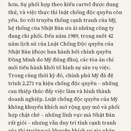
hơn. Sự phối hợp theo kiểu cartel được dung
thứ, và việc thực thi luật chống độc quyền còn
yếu. So với truyền thống cạnh tranh của Mỹ,
hệ thống của Nhật Bản ưu ái những công ty
đang chi phối. Đến năm 1989, trong suốt 42
năm lịch sử của Luật Chống Độc quyền của
Nhật Bản (được ban hành bởi chính quyền
Đồng Minh do Mỹ đứng đầu), các tòa án chỉ
mới tiến hành khởi tố hình sự sáu vụ việc.
Trong cùng thời kỳ đó, chính phủ Mỹ đã đệ
trình 2.271 vụ kiện chống độc quyền – những
can thiệp thúc đẩy việc làm và hình thành
doanh nghiệp. Luật chống độc quyền của Mỹ
không khuyến khích mở rộng quy mô và phối
hợp chặt chẽ – những lĩnh vực mà Nhật Bản
rất giỏi – nhưng vẫn duy trì tính cạnh tranh
của thị trường và khuyến khích sự gia nhập.