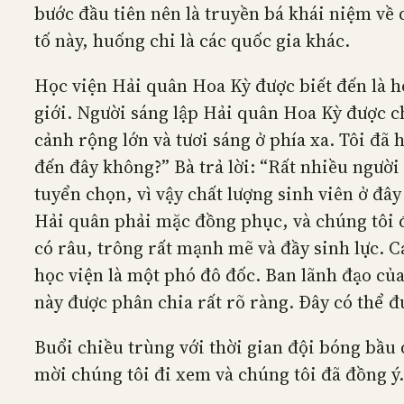
bước đầu tiên nên là truyền bá khái niệm về
tố này, huống chi là các quốc gia khác.
Học viện Hải quân Hoa Kỳ được biết đến là học
giới. Người sáng lập Hải quân Hoa Kỳ được c
cảnh rộng lớn và tươi sáng ở phía xa. Tôi đã
đến đây không?” Bà trả lời: “Rất nhiều ngư
tuyển chọn, vì vậy chất lượng sinh viên ở đây
Hải quân phải mặc đồng phục, và chúng tôi đ
có râu, trông rất mạnh mẽ và đầy sinh lực. Cá
học viện là một phó đô đốc. Ban lãnh đạo của
này được phân chia rất rõ ràng. Đây có thể đ
Buổi chiều trùng với thời gian đội bóng bầu
mời chúng tôi đi xem và chúng tôi đã đồng ý.