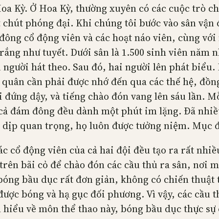
oa Kỳ. Ở Hoa Kỳ, thường xuyên có các cuộc trò c
t chút phóng đại. Khi chúng tôi bước vào sân vậ
m đông cổ động viên và các hoạt náo viên, cùng v
ắng như tuyết. Dưới sân là 1.500 sinh viên năm n
người hát theo. Sau đó, hai người lên phát biểu.
uân cần phải được nhớ đến qua các thế hệ, đồng 
 đứng dậy, và tiếng chào đón vang lên sáu lần. Mỗ
 cả đám đông đều dành một phút im lặng. Đã nhiề
dịp quan trọng, họ luôn được tưởng niệm. Mục đí
ác cổ động viên của cả hai đội đều tạo ra rất nhi
ên bãi cỏ để chào đón các cầu thủ ra sân, nơi mà 
 bóng bầu dục rất đơn giản, không có chiến thuật 
được bóng và hạ gục đối phương. Vì vậy, các cầu t
iểu về môn thể thao này, bóng bầu dục thực sự c