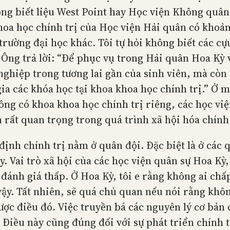
ông biết liệu West Point hay Học viện Không quân
khoa học chính trị của Học viện Hải quân có khoả
 trường đại học khác. Tôi tự hỏi không biết các c
Ông trả lời: “Để phục vụ trong Hải quân Hoa Kỳ vớ
nghiệp trong tương lai gần của sinh viên, mà còn
ia các khóa học tại khoa khoa học chính trị.” Ở 
ng có khoa khoa học chính trị riêng, các học việ
 rất quan trọng trong quá trình xã hội hóa chính 
ịnh chính trị nằm ở quân đội. Đặc biệt là ở các 
y. Vai trò xã hội của các học viện quân sự Hoa Kỳ,
 đánh giá thấp. Ở Hoa Kỳ, tôi e rằng không ai chấ
vậy. Tất nhiên, sẽ quá chủ quan nếu nói rằng khô
ược điều đó. Việc truyền bá các nguyên lý cơ bản
. Điều này cũng đúng đối với sự phát triển chính 