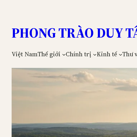
Skip
to
content
PHONG TRÀO DUY T
Việt Nam
Thế giới
Chính trị
Kinh tế
Thư 