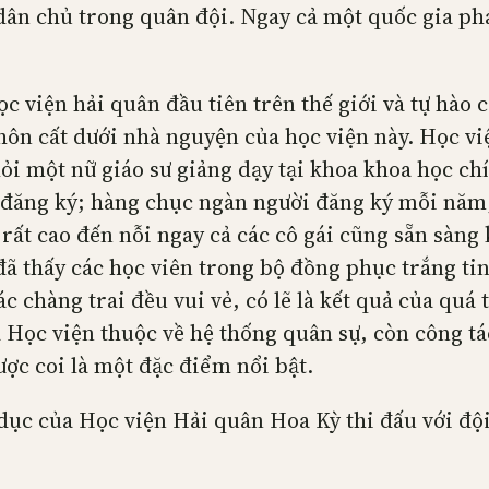
 dân chủ trong quân đội. Ngay cả một quốc gia p
 viện hải quân đầu tiên trên thế giới và tự hào c
hôn cất dưới nhà nguyện của học viện này. Học vi
 hỏi một nữ giáo sư giảng dạy tại khoa khoa học c
ời đăng ký; hàng chục ngàn người đăng ký mỗi nă
 rất cao đến nỗi ngay cả các cô gái cũng sẵn sàng 
ã thấy các học viên trong bộ đồng phục trắng tin
c chàng trai đều vui vẻ, có lẽ là kết quả của quá
 Học viện thuộc về hệ thống quân sự, còn công tá
ược coi là một đặc điểm nổi bật.
 dục của Học viện Hải quân Hoa Kỳ thi đấu với độ