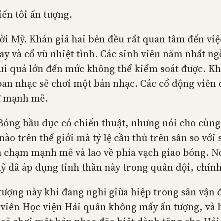
iến tôi ấn tượng.
ười Mỹ. Khán giả hai bên đều rất quan tâm đến vi
tay và cổ vũ nhiệt tình. Các sinh viên năm nhất ng
 vui quá lớn đến mức không thể kiểm soát được. K
 ban nhạc sẽ chơi một bản nhạc. Các cổ động viên
ự mạnh mẽ.
Bóng bầu dục có chiến thuật, nhưng nói cho cùng,
ào trên thế giới mà tỷ lệ cầu thủ trên sân so với
a chạm mạnh mẽ và lao về phía vạch giao bóng. Nó
đã áp dụng tinh thần này trong quân đội, chính t
 tượng này khi đang nghỉ giữa hiệp trong sân vận 
h viên Học viện Hải quân không mấy ấn tượng, và 