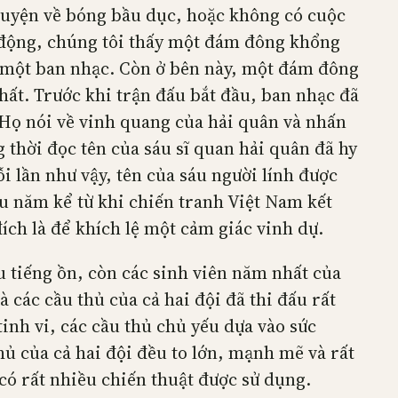
huyện về bóng bầu dục, hoặc không có cuộc
n động, chúng tôi thấy một đám đông khổng
ới một ban nhạc. Còn ở bên này, một đám đông
hất. Trước khi trận đấu bắt đầu, ban nhạc đã
 Họ nói về vinh quang của hải quân và nhấn
thời đọc tên của sáu sĩ quan hải quân đã hy
i lần như vậy, tên của sáu người lính được
u năm kể từ khi chiến tranh Việt Nam kết
ch là để khích lệ một cảm giác vinh dự.
ều tiếng ồn, còn các sinh viên năm nhất của
các cầu thủ của cả hai đội đã thi đấu rất
tinh vi, các cầu thủ chủ yếu dựa vào sức
hủ của cả hai đội đều to lớn, mạnh mẽ và rất
ó rất nhiều chiến thuật được sử dụng.