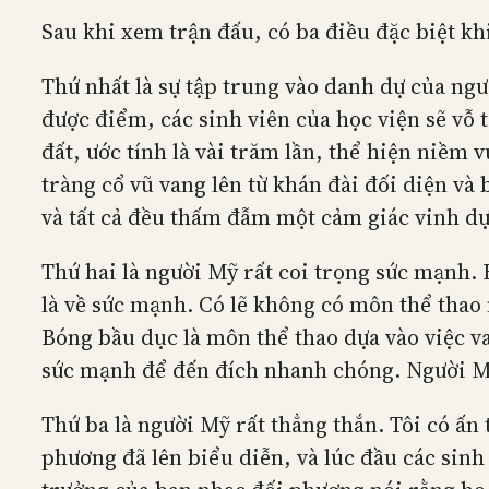
Sau khi xem trận đấu, có ba điều đặc biệt kh
Thứ nhất là sự tập trung vào danh dự của ng
được điểm, các sinh viên của học viện sẽ vỗ 
đất, ước tính là vài trăm lần, thể hiện niềm
tràng cổ vũ vang lên từ khán đài đối diện và
và tất cả đều thấm đẫm một cảm giác vinh d
Thứ hai là người Mỹ rất coi trọng sức mạnh. 
là về sức mạnh. Có lẽ không có môn thể thao n
Bóng bầu dục là môn thể thao dựa vào việc v
sức mạnh để đến đích nhanh chóng. Người Mỹ 
Thứ ba là người Mỹ rất thẳng thắn. Tôi có ấn
phương đã lên biểu diễn, và lúc đầu các sin