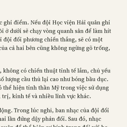
ệc ghi điểm. Nếu đội Học viện Hải quân ghi
ồi ở dưới sẽ chạy vòng quanh sân để làm hít
hi đội đối phương chiến thắng, sẽ có một
 của cả hai bên cũng không ngừng gõ trống,
 không có chiến thuật tinh tế lắm, chủ yếu
 số lượng cầu thủ lại cao như bóng bầu dục.
 thể hiện tinh thần Mỹ trong việc sử dụng
rị, kinh tế và nhiều lĩnh vực khác.
động. Trong lúc nghỉ, ban nhạc của đội đối
hai lần đứng dậy phản đối. Sau đó, nhạc