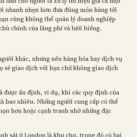
 làm cho người ta xử lý tín hiệu giá cả một
gười nhanh nhẹn hơn đưa đúng món hàng tới
 bạn cũng không thể quản lý doanh nghiệp
chù chính của lãng phí và lười biếng.
 người khác, nhưng nếu hàng hóa hay dịch vụ
họ sẽ giao dịch với bạn chứ không giao dịch
đã được ấn định, ví dụ, khi các quy định của
 là bao nhiêu. Những người cung cấp có thể
chọn hơn hoặc cạnh tranh nhờ những đặc
ảnh sát ở London là khu chợ, trong đó có hai