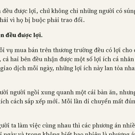
n đều được lợi, chứ không chỉ những người có súng
ải vì họ bị buộc phải trao đổi.
ên đều được lợi.
ỗi vụ mua bán trên thương trường đều có lợi cho 
 cả hai bên đều nhận được một số lợi ích cá nhân 
 giao dịch mỗi ngày, những lợi ích này lan tỏa nh
. Mười người ngồi xung quanh một cái bàn ăn, như
ích cách sắp xếp mới. Mỗi lần di chuyển mất đún
người ta làm việc cùng nhau thì các phương án nhi
ỗi ngày và trong không biết bao nhiêu là phương án