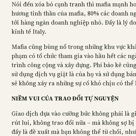
Nói đến xóa bỏ cạnh tranh thì mafia mạnh hơn 
hương tinh thần của mafia, 80% các doanh ng
tới hàng ngàn doanh nghiệp nhỏ. Đấy là lý d
kinh tế Italy.
Mafia cũng bùng nổ trong những khu vực khác 
phạm có tổ chức tham gia vào hầu hết các ngà
trình công cộng và xây dựng. Phí bảo kê cũng
sử dụng dịch vụ giặt là của họ và sử dụng bá
sẽ không xảy ra những sự cố khó chịu có thể
NIỀM VUI CỦA TRAO ĐỔI TỰ NGUYỆN
Giao dịch dựa vào cưỡng bức không phải là gia
rút lui, không trao đổi nữa – mà không sợ bị
đấy là đề xuất mà bạn không thể từ chối, nh