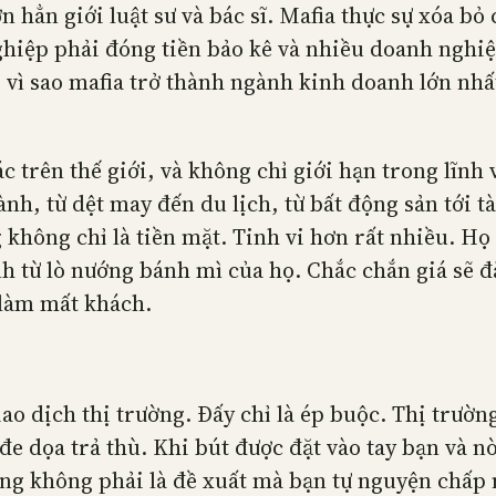
hẳn giới luật sư và bác sĩ. Mafia thực sự xóa bỏ c
hiệp phải đóng tiền bảo kê và nhiều doanh nghiệp
o vì sao mafia trở thành ngành kinh doanh lớn nh
trên thế giới, và không chỉ giới hạn trong lĩnh 
nh, từ dệt may đến du lịch, từ bất động sản tới tà
 không chỉ là tiền mặt. Tinh vi hơn rất nhiều. Họ
nh từ lò nướng bánh mì của họ. Chắc chắn giá sẽ 
 làm mất khách.
o dịch thị trường. Đấy chỉ là ép buộc. Thị trường
 đe dọa trả thù. Khi bút được đặt vào tay bạn và n
ưng không phải là đề xuất mà bạn tự nguyện chấp