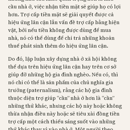
cầu nhà ở, việc nhận tiền mặt sẽ giúp họ có lợi
hơn. Trợ cấp tiền mặt sẽ giải quyết được cả
hiệu ứng lân cận lẫn vấn đề trợ cấp bằng hiện
vật, bởi nếu tiền không được dùng để mua
nhà, nó có thể dùng để chi trả những khoản
thuế phát sinh thêm do hiệu ứng lân cận.
Do đó, lập luận xây dựng nhà ở xã hội không
thể dựa trên hiệu ứng lân cận hay trên cơ sở
giúp đỡ những hộ gia đình nghèo
.
Nếu có, thì
nó chỉ có thể là sản phẩm của chủ nghĩa gia
trưởng (paternalism), rằng các hộ gia đình
thuộc diện trợ giúp “cần” nhà ở hơn là “cần”
những thứ khác, nhưng các hộ này hoặc không
thừa nhận điều này hoặc sẽ tiêu xài đồng tiền
trợ cấp một cách thiếu sáng suốt vào những
thứ khác thay vì vào nhà ở. Một người theo