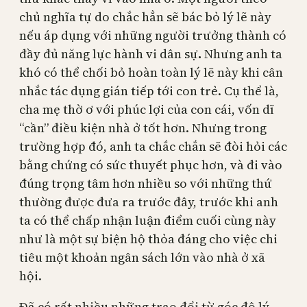
chủ nghĩa tự do chắc hẳn sẽ bác bỏ lý lẽ này
nếu áp dụng với những người trưởng thành có
đầy đủ năng lực hành vi dân sự
.
Nhưng anh ta
khó có thể chối bỏ hoàn toàn lý lẽ này khi cân
nhắc tác dụng gián tiếp tới con trẻ. Cụ thể là,
cha mẹ thờ ơ với phúc lợi của con cái, vốn dĩ
“cần” điều kiện nhà ở tốt hơn. Nhưng trong
trường hợp đó, anh ta chắc chắn sẽ đòi hỏi các
bằng chứng có sức thuyết phục hơn, và đi vào
đúng trọng tâm hơn nhiều so với những thứ
thường được đưa ra trước đây, trước khi anh
ta có thể chấp nhận luận điểm cuối cùng này
như là một sự biện hộ thỏa đáng cho việc chi
tiêu một khoản ngân sách lớn vào nhà ở xã
hội.
Đã có rất nhiều những trao đổi từ góc độ lý