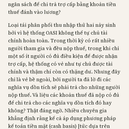
ngân sách để chi trả trợ cấp bằng khoản tiền
thuế đánh vào lương?
Loại tái phân phối thu nhập thứ hai nảy sinh
bởi vì hệ thống OASI không thể tự chủ tài
chính hoàn toàn. Trong thời kỳ có rất nhiều
người tham gia và đều nộp thuế, trong khi chỉ
một số ít người có đủ điều kiện để được nhận
trợ cấp, hệ thống có vẻ như tự chủ được tài
chính và thậm chí còn có thặng dư. Nhưng đây
chỉ là vẻ bề ngoài, bởi người ta đã lờ đi các
nghĩa vụ dồn tích sẽ phải trả cho những người
nộp thuế. Và liệu các khoản thuế đã nộp có đủ
để chi trả cho các nghĩa vụ dồn tích đó hay
không? Thật đáng ngờ. Nhiều chuyên gia
khẳng định rằng kể cả áp dụng phương pháp
kế toán tiền mặt (cash basis) [tức dựa trên