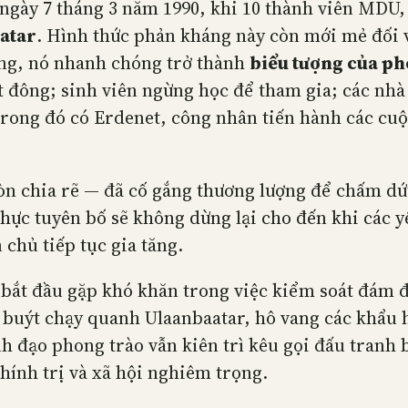
 ngày 7 tháng 3 năm 1990, khi 10 thành viên MDU
aatar
. Hình thức phản kháng này còn mới mẻ đối 
ống, nó nhanh chóng trở thành
biểu tượng của ph
đông; sinh viên ngừng học để tham gia; các nhà 
 trong đó có Erdenet, công nhân tiến hành các 
òn chia rẽ — đã cố gắng thương lượng để chấm dứt
thực tuyên bố sẽ không dừng lại cho đến khi các 
chủ tiếp tục gia tăng.
ắt đầu gặp khó khăn trong việc kiểm soát đám đô
e buýt chạy quanh Ulaanbaatar, hô vang các khẩu
nh đạo phong trào vẫn kiên trì kêu gọi đấu tranh 
chính trị và xã hội nghiêm trọng.