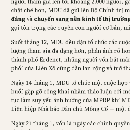
người tham gia lên tới khoảng 2.000 người, g
chặt chẽ hơn, MDU đã gửi lên Bộ Chính trị m
đảng
và
chuyển sang nền kinh tế thị trườn
gọi tôn trọng các quyền con người cơ bản, mi
Suốt tháng 12, MDU đều đặn tổ chức các cuộc
lượng tham gia đa dạng hơn, phản ánh rõ hơ
thành phố Erdenet, những người vốn bất mãn 
phối của Liên Xô cũng dần lan rộng và trở 
Ngày 14 tháng 1, MDU tổ chức một cuộc họp v
buổi gặp gỡ công khai nhằm thảo luận cởi mở
tục làm suy yếu ảnh hưởng của MPRP khi MDU
Liên hiệp Nhà báo Dân chủ Mông Cổ — một dấ
Ngày 21 tháng 1, vốn là ngày các chính quyề