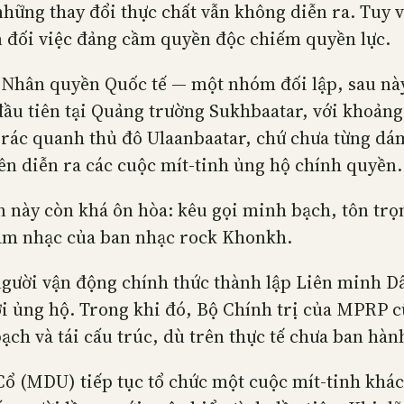
những thay đổi thực chất vẫn không diễn ra. Tuy v
n đối việc đảng cầm quyền độc chiếm quyền lực.
y Nhân quyền Quốc tế — một nhóm đối lập, sau n
đầu tiên tại Quảng trường Sukhbaatar, với khoảng
i rác quanh thủ đô Ulaanbaatar, chứ chưa từng dám
ên diễn ra các cuộc mít-tinh ủng hộ chính quyền.
n này còn khá ôn hòa: kêu gọi minh bạch, tôn trọn
 âm nhạc của ban nhạc rock Khonkh.
người vận động chính thức thành lập Liên minh D
i ủng hộ. Trong khi đó, Bộ Chính trị của MPRP cũ
ạch và tái cấu trúc, dù trên thực tế chưa ban hành
 (MDU) tiếp tục tổ chức một cuộc mít-tinh khác 