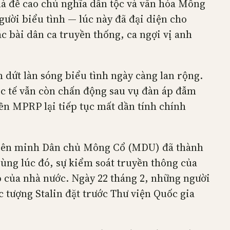
à đề cao chủ nghĩa dân tộc và văn hóa Mông
ười biểu tình — lúc này đã đại diện cho
c bài dân ca truyền thống, ca ngợi vị anh
 dứt làn sóng biểu tình ngày càng lan rộng.
uốc tế vẫn còn chấn động sau vụ đàn áp đẫm
n MPRP lại tiếp tục mất dần tính chính
a Liên minh Dân chủ Mông Cổ (MDU) đã thành
ùng lúc đó, sự kiểm soát truyền thông của
p của nhà nước. Ngày 22 tháng 2, những người
 tượng Stalin đặt trước Thư viện Quốc gia