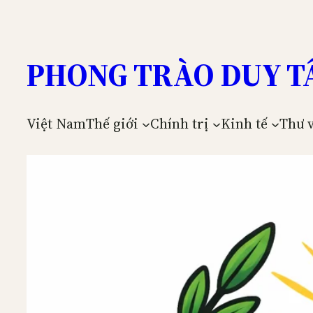
Skip
to
content
PHONG TRÀO DUY T
Việt Nam
Thế giới
Chính trị
Kinh tế
Thư 