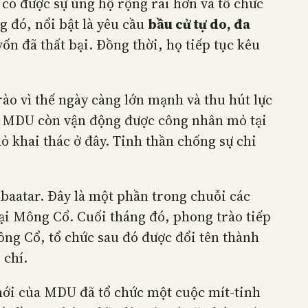
 có được sự ủng hộ rộng rãi hơn và tổ chức
g đó, nổi bật là yêu cầu
bầu cử tự do, đa
ốn đã thất bại. Đồng thời, họ tiếp tục kêu
ào vì thế ngày càng lớn mạnh và thu hút lực
ủa MDU còn vận động được công nhân mỏ tại
 khai thác ở đây. Tinh thần chống sự chi
baatar. Đây là một phần trong chuỗi các
ại Mông Cổ. Cuối tháng đó, phong trào tiếp
g Cổ, tổ chức sau đó được đổi tên thành
 chí.
mới của MDU đã tổ chức một cuộc mít-tinh