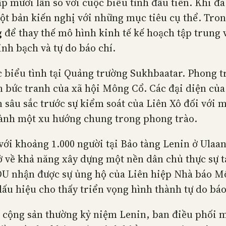
ấp mười lần so với cuộc biểu tình đầu tiên. Khi đã
ột bản kiến nghị với những mục tiêu cụ thể. Tron
g
để thay thế mô hình kinh tế kế hoạch tập trung v
nh bạch và tự do báo chí.
 biểu tình tại Quảng trường Sukhbaatar. Phong tr
n bức tranh của xã hội Mông Cổ. Các đại diện c
sâu sắc trước sự kiểm soát của Liên Xô đối với mỏ
thành một xu hướng chung trong phong trào.
ới khoảng 1.000 người tại Bảo tàng Lenin ở Ulaan
 về khả năng xây dựng một nền dân chủ thực sự t
 nhận được sự ủng hộ của Liên hiệp Nhà báo Môn
u hiệu cho thấy triển vọng hình thành tự do báo
n cộng sản thường kỷ niệm Lenin, ban điều phối 