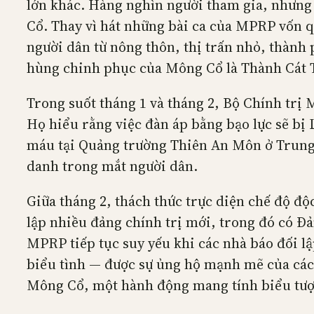
lớn khác. Hàng nghìn người tham gia, nhưng 
Cổ. Thay vì hát những bài ca của MPRP vốn q
người dân từ nông thôn, thị trấn nhỏ, thành 
hùng chinh phục của Mông Cổ là Thành Cát 
Trong suốt tháng 1 và tháng 2, Bộ Chính trị 
Họ hiểu rằng việc đàn áp bằng bạo lực sẽ bị 
máu tại Quảng trường Thiên An Môn ở Trung 
danh trong mắt người dân.
Giữa tháng 2, thách thức trực diện chế độ 
lập nhiều đảng chính trị mới, trong đó có Đ
MPRP tiếp tục suy yếu khi các nhà báo đối l
biểu tình — được sự ủng hộ mạnh mẽ của các l
Mông Cổ, một hành động mang tính biểu tượ