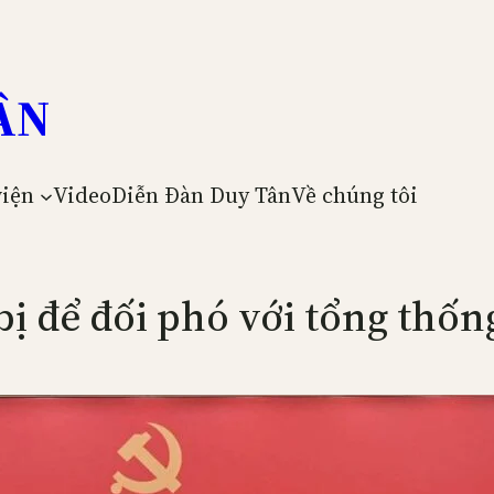
ÂN
viện
Video
Diễn Đàn Duy Tân
Về chúng tôi
ị để đối phó với tổng thống