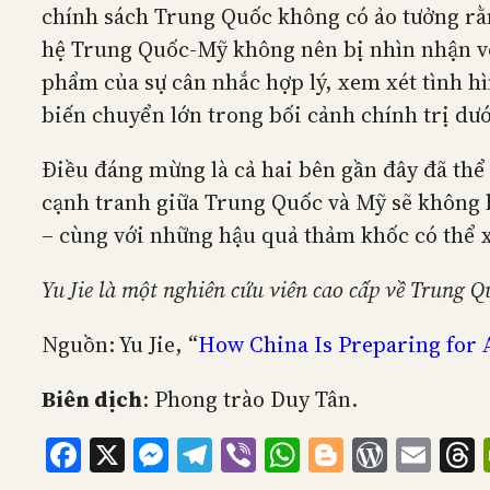
chính sách Trung Quốc không có ảo tưởng rằn
hệ Trung Quốc-Mỹ không nên bị nhìn nhận với
phẩm của sự cân nhắc hợp lý, xem xét tình h
biến chuyển lớn trong bối cảnh chính trị dướ
Điều đáng mừng là cả hai bên gần đây đã thể
cạnh tranh giữa Trung Quốc và Mỹ sẽ không bi
– cùng với những hậu quả thảm khốc có thể xả
Yu Jie là một nghiên cứu viên cao cấp về Trung
Nguồn: Yu Jie, “
How China Is Preparing for 
Biên dịch
: Phong trào Duy Tân.
Facebook
X
Messenger
Telegram
Viber
WhatsApp
Blogger
WordP
Ema