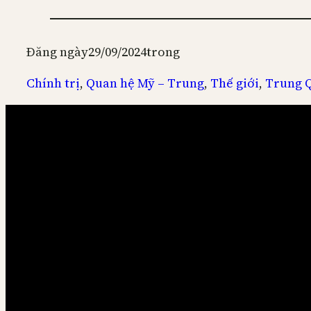
Đăng ngày
29/09/2024
trong
Chính trị
, 
Quan hệ Mỹ – Trung
, 
Thế giới
, 
Trung 