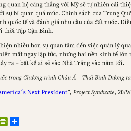
g quan hệ căng thẳng với Mỹ sẽ tự nhiên cải thiệ
 sự bi quan quá mức. Chính sách của Trung Quốc đ
ình quốc tế và đánh giá nhu cầu của đất nước. Đi
i thời Tập Cận Bình.
 hiện nhiều hơn sự quan tâm đến việc quản lý qu
ến mất ngay lập tức, nhưng hai nền kinh tế lớn n
y ra – bất kể ai sẽ vào Nhà Trắng vào năm tới.
 Quốc trong Chương trình Châu Á – Thái Bình Dương t
America´s Next President
”,
Project Syndicate
, 20/9
ress
il
Threads
PrintFriendly
Share