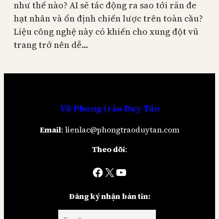
như thế nào? AI sẽ tác động ra sao tới răn đe
hạt nhân và ổn định chiến lược trên toàn cầu?
Liệu công nghệ này có khiến cho xung đột vũ
trang trở nên dễ…
Về
Phong trào Duy Tân
Email
: lienlac@phongtraoduytan.com
Theo dõi
:
Facebook
X
YouTube
Đăng ký nhận bản tin: