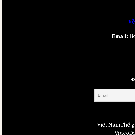
Về
Email
: 
Đ
Việt Nam
Thế g
Video
Di