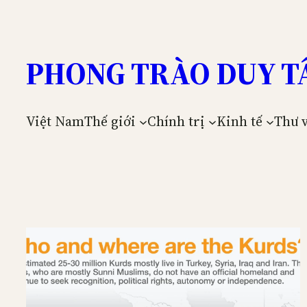
Skip
to
content
PHONG TRÀO DUY T
Việt Nam
Thế giới
Chính trị
Kinh tế
Thư 