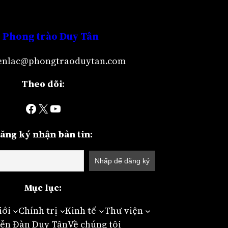
Phong trào Duy Tân
lienlac@phongtraoduytan.com
Theo dõi
:
Facebook
X
YouTube
ăng ký nhận bản tin:
Mục lục:
iới
Chính trị
Kinh tế
Thư viện
ễn Đàn Duy Tân
Về chúng tôi