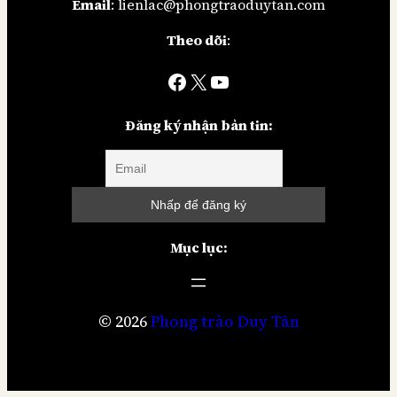
Email
: lienlac@phongtraoduytan.com
Theo dõi
:
Facebook
X
YouTube
Đăng ký nhận bản tin:
Mục lục:
© 2026
Phong trào Duy Tân