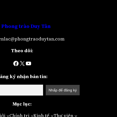
Phong trào Duy Tân
lienlac@phongtraoduytan.com
Theo dõi
:
Facebook
X
YouTube
ăng ký nhận bản tin:
Mục lục:
iới
Chính trị
Kinh tế
Thư viện