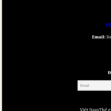
Về
Email
: 
Đ
Việt Nam
Thế g