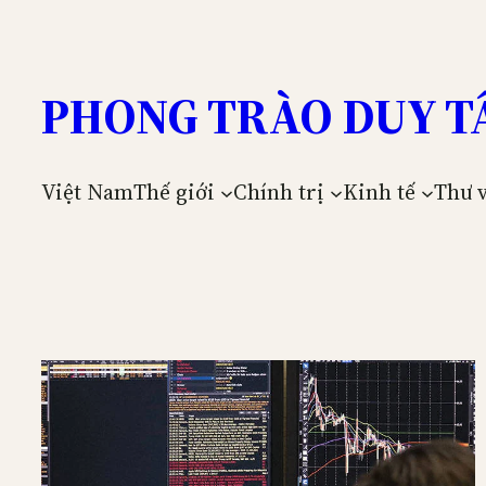
Skip
to
content
PHONG TRÀO DUY T
Việt Nam
Thế giới
Chính trị
Kinh tế
Thư 