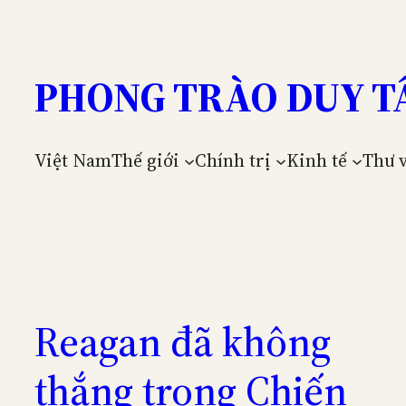
Skip
to
content
PHONG TRÀO DUY T
Việt Nam
Thế giới
Chính trị
Kinh tế
Thư 
Reagan đã không
thắng trong Chiến