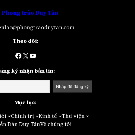
Phong trào Duy Tân
lienlac@phongtraoduytan.com
Theo dõi
:
Facebook
X
YouTube
ăng ký nhận bản tin:
Mục lục:
iới
Chính trị
Kinh tế
Thư viện
ễn Đàn Duy Tân
Về chúng tôi