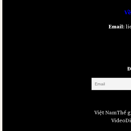
Về
Email
: 
Đ
Việt Nam
Thế g
Video
Di