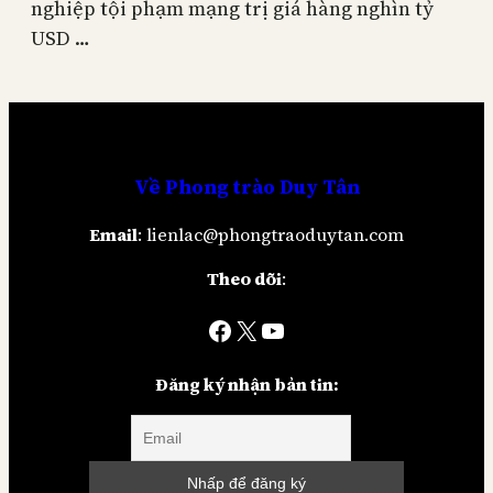
nghiệp tội phạm mạng trị giá hàng nghìn tỷ
USD …
Về
Phong trào Duy Tân
Email
: lienlac@phongtraoduytan.com
Theo dõi
:
Facebook
X
YouTube
Đăng ký nhận bản tin: