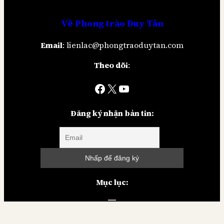
Về
Phong trào Duy Tân
Email
: lienlac@phongtraoduytan.com
Theo dõi
:
Facebook
X
YouTube
Đăng ký nhận bản tin:
Mục lục:
© 2026
Phong trào Duy Tân