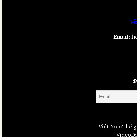
Về
Email
: 
Đ
Việt Nam
Thế g
Video
Di