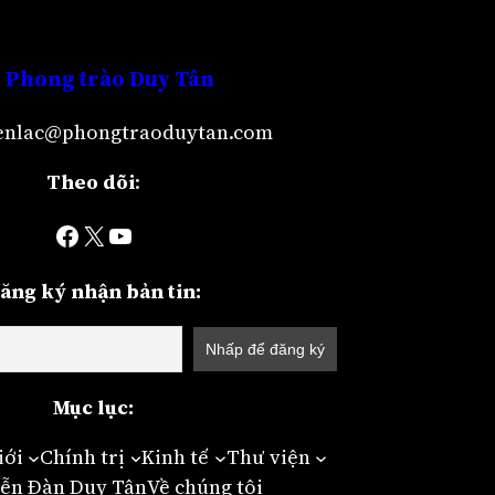
Phong trào Duy Tân
lienlac@phongtraoduytan.com
Theo dõi
:
Facebook
X
YouTube
ăng ký nhận bản tin:
Mục lục:
iới
Chính trị
Kinh tế
Thư viện
ễn Đàn Duy Tân
Về chúng tôi