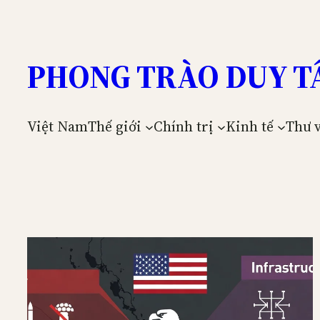
Skip
to
content
PHONG TRÀO DUY T
Việt Nam
Thế giới
Chính trị
Kinh tế
Thư 