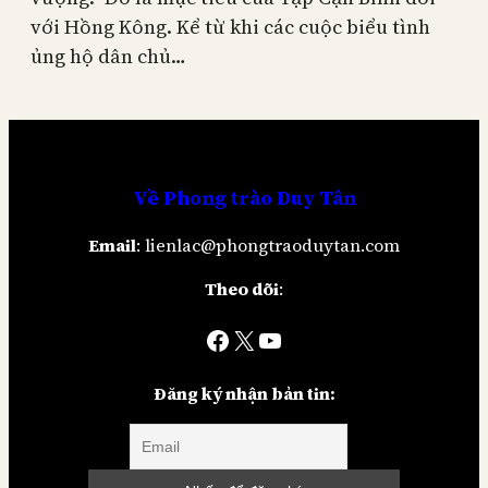
với Hồng Kông. Kể từ khi các cuộc biểu tình
ủng hộ dân chủ…
Về
Phong trào Duy Tân
Email
: lienlac@phongtraoduytan.com
Theo dõi
:
Facebook
X
YouTube
Đăng ký nhận bản tin: