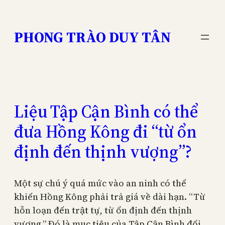
Skip
to
PHONG TRÀO DUY TÂN
content
Liệu Tập Cận Bình có thể
đưa Hồng Kông đi “từ ổn
định đến thịnh vượng”?
Một sự chú ý quá mức vào an ninh có thể
khiến Hồng Kông phải trả giá về dài hạn. “Từ
hỗn loạn đến trật tự, từ ổn định đến thịnh
vượng.” Đó là mục tiêu của Tập Cận Bình đối