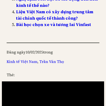
kinh tế thế nào?
Liệu Việt Nam có xây dựng trung tâm
tài chính quốc tế thành công?
Bài học chọn xe và tương lai Vinfast
Đăng ngày
10/02/2025
trong
Kinh tế Việt Nam
, 
Trần Văn Thọ
Thẻ: