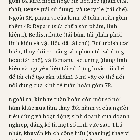
gồm ba khái niệm hoặc 3R: Reduce (giảm chất
thải), Reuse (tái sử dụng), và Recycle (tái chế).
Ngoài 3R, phạm vi của kinh tế tuần hoàn gồm
thêm 4R: Repair (sửa chữa sản phẩm, linh
kiện…), Redistribute (tái bán, tái phân phối
linh kiện và vật liệu đã tái chế), Refurbish (cải
biến, thay đổi cơ năng sản phẩm tái sử dụng
hoặc tái chế), và Remanufacturing (dùng linh
kiện và nguyên liệu tái sử dụng hoặc tái chế
để tái chế tạo sản phẩm). Như vậy có thể nói
nội dung của kinh tế tuần hoàn gồm 7R.
Ngoài ra, kinh tế tuần hoàn còn một số nội
hàm khác nữa làm thay đổi hành vi của người
tiêu dùng và hoạt động kinh doanh của doanh
nghiệp, đáng kể là một số lĩnh vực sau. Thứ
nhất, khuyến khích cộng hữu (sharing) thay vì