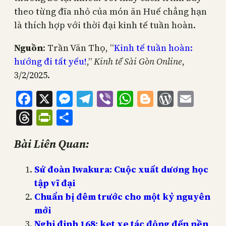
theo từng đĩa nhỏ của món ăn Huế chẳng hạn
là thích hợp với thời đại kinh tế tuần hoàn.
Nguồn
: Trần Văn Thọ, “
Kinh tế tuần hoàn:
hướng đi tất yếu!
,”
Kinh tế Sài Gòn Online
,
3/2/2025.
Facebook
X
Messenger
Telegram
Viber
WhatsApp
Blogger
WordPr
Emai
Threads
PrintFriendly
Share
Bài Liên Quan:
Sứ đoàn Iwakura: Cuộc xuất dương học
tập vĩ đại
Chuẩn bị đêm trước cho một kỷ nguyên
mới
Nghị định 168: kẹt xe tác động đến nền