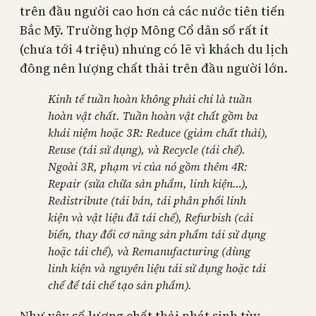
trên đầu người cao hơn cả các nước tiên tiến
Bắc Mỹ. Trường hợp Mông Cổ dân số rất ít
(chưa tới 4 triệu) nhưng có lẽ vì khách du lịch
đông nên lượng chất thải trên đầu người lớn.
Kinh tế tuần hoàn không phải chỉ là tuần
hoàn vật chất. Tuần hoàn vật chất gồm ba
khái niệm hoặc 3R: Reduce (giảm chất thải),
Reuse (tái sử dụng), và Recycle (tái chế).
Ngoài 3R, phạm vi của nó gồm thêm 4R:
Repair (sửa chữa sản phẩm, linh kiện…),
Redistribute (tái bán, tái phân phối linh
kiện và vật liệu đã tái chế), Refurbish (cải
biến, thay đổi cơ năng sản phẩm tái sử dụng
hoặc tái chế), và Remanufacturing (dùng
linh kiện và nguyên liệu tái sử dụng hoặc tái
chế để tái chế tạo sản phẩm).
Như vậy số lượng chất thải phát sinh tùy