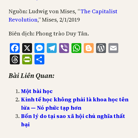
Nguồn: Ludwig von Mises, “
The Capitalist
Revolution
,” Mises, 2/1/2019
Biên dịch: Phong trào Duy Tân.
Facebook
X
Messenger
Telegram
Viber
WhatsApp
Blogger
WordPr
Emai
Threads
PrintFriendly
Share
Bài Liên Quan:
Một bài học
Kinh tế học không phải là khoa học tên
lửa — Nó phức tạp hơn
Bốn lý do tại sao xã hội chủ nghĩa thất
bại