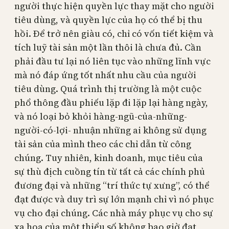
người thực hiện quyền lực thay mặt cho người
tiêu dùng, và quyền lực của họ có thể bị thu
hồi. Để trở nên giàu có, chỉ có vốn tiết kiệm và
tích luỹ tài sản một lần thôi là chưa đủ. Cần
phải đầu tư lại nó liên tục vào những lĩnh vực
mà nó đáp ứng tốt nhất nhu cầu của người
tiêu dùng. Quá trình thị trường là một cuộc
phổ thông đầu phiếu lặp đi lặp lại hàng ngày,
và nó loại bỏ khỏi hàng-ngũ-của-những-
người-có-lợi- nhuận những ai không sử dụng
tài sản của mình theo các chỉ dẫn từ công
chúng. Tuy nhiên, kinh doanh, mục tiêu của
sự thù địch cuồng tín từ tất cả các chính phủ
đương đại và những “trí thức tự xưng”, có thể
đạt được và duy trì sự lớn mạnh chỉ vì nó phục
vụ cho đại chúng. Các nhà máy phục vụ cho sự
xa hoa của một thiểu số không bao giờ đạt