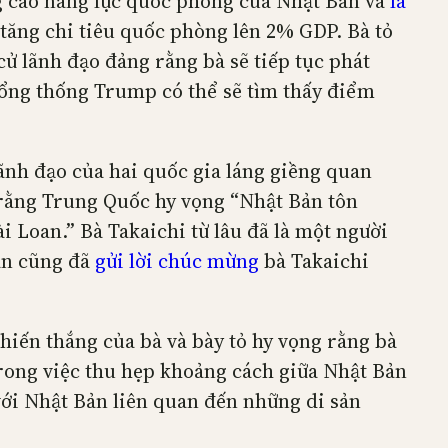
ng cao năng lực quốc phòng của Nhật Bản và
là
tăng chi tiêu quốc phòng lên 2% GDP. Bà tỏ
ử lãnh đạo đảng rằng bà sẽ tiếp tục phát
 Tổng thống Trump có thể sẽ tìm thấy điểm
lãnh đạo của hai quốc gia láng giềng quan
ằng Trung Quốc hy vọng “Nhật Bản tôn
i Loan.” Bà Takaichi từ lâu đã là một người
an cũng đã
gửi lời chúc mừng
bà Takaichi
hiến thắng của bà và bày tỏ hy vọng rằng bà
 trong việc thu hẹp khoảng cách giữa Nhật Bản
với Nhật Bản liên quan đến những di sản