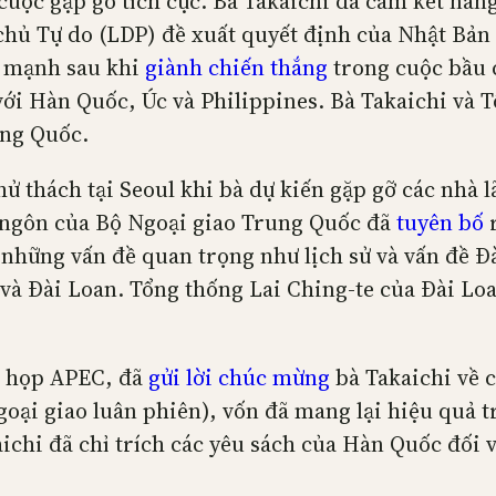
 cuộc gặp gỡ tích cực. Bà Takaichi đã cam kết nâ
chủ Tự do (LDP) đề xuất quyết định của Nhật Bản 
n mạnh sau khi
giành chiến thắng
trong cuộc bầu c
 với Hàn Quốc, Úc và Philippines. Bà Takaichi và
ung Quốc.
hử thách tại Seoul khi bà dự kiến gặp gỡ các nhà 
 ngôn của Bộ Ngoại giao Trung Quốc đã
tuyên bố
r
 những vấn đề quan trọng như lịch sử và vấn đề Đà
à Đài Loan. Tổng thống Lai Ching-te của Đài Lo
c họp APEC, đã
gửi lời chúc mừng
bà Takaichi về c
(ngoại giao luân phiên), vốn đã mang lại hiệu quả
ichi đã chỉ trích các yêu sách của Hàn Quốc đối 