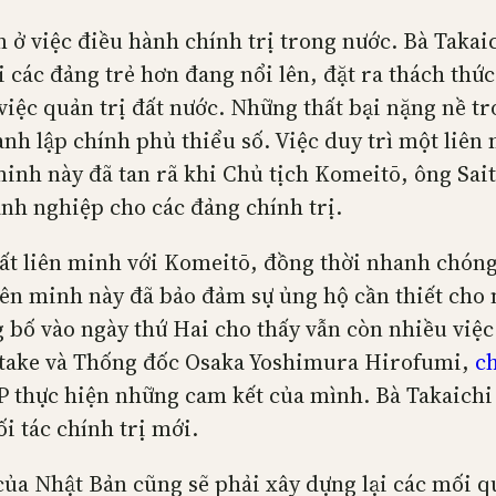
m ở việc điều hành chính trị trong nước. Bà Taka
các đảng trẻ hơn đang nổi lên, đặt ra thách thức
việc quản trị đất nước. Những thất bại nặng nề t
nh lập chính phủ thiểu số. Việc duy trì một liê
minh này đã tan rã khi Chủ tịch Komeitō, ông Sai
anh nghiệp cho các đảng chính trị.
mất liên minh với Komeitō, đồng thời nhanh chóng
ên minh này đã bảo đảm sự ủng hộ cần thiết cho n
 bố vào ngày thứ Hai cho thấy vẫn còn nhiều việc
itake và Thống đốc Osaka Yoshimura Hirofumi,
ch
P thực hiện những cam kết của mình. Bà Takaichi
ối tác chính trị mới.
ủa Nhật Bản cũng sẽ phải xây dựng lại các mối q