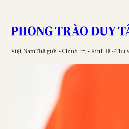
Skip
to
content
PHONG TRÀO DUY T
Việt Nam
Thế giới
Chính trị
Kinh tế
Thư 