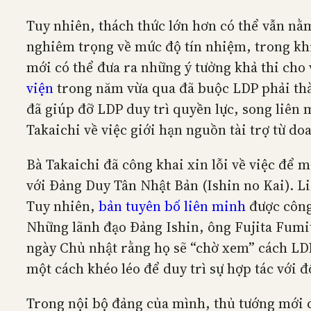
Tuy nhiên, thách thức lớn hơn có thể vẫn nằ
nghiêm trọng về mức độ tín nhiệm, trong khi 
mới có thể đưa ra những ý tưởng khả thi cho 
viện
trong năm vừa qua đã buộc LDP phải thà
đã giúp đỡ LDP duy trì quyền lực, song liên 
Takaichi về việc giới hạn nguồn tài trợ từ do
Bà Takaichi đã công khai xin lỗi về việc để 
với Đảng Duy Tân Nhật Bản (Ishin no Kai). Li
Tuy nhiên,
bản tuyên bố liên minh
được công
Những lãnh đạo Đảng Ishin, ông Fujita Fum
ngày Chủ nhật rằng họ sẽ “chờ xem” cách LD
một cách khéo léo để duy trì sự hợp tác với đ
Trong nội bộ đảng của mình, thủ tướng mới c