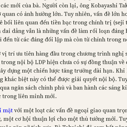
 các mới của bà. Người còn lại, ông Kobayashi Ta
quan có ảnh hưởng lớn. Tuy nhiên, vấn đề lớn hơ
ê bối liên quan đến tiền bạc trong chính trị (seji
dai dẳng vẫn là những vấn đề làm rối loạn đảng b
ỉ đến từ các đảng đối lập mà còn từ chính trong n
vị trí ưu tiên hàng đầu trong chương trình nghị 
 trong nội bộ LDP hiện chưa có sự đồng thuận về c
xây dựng một chiến lược tăng trưởng dài hạn. Khi
khác biệt này có thể được giải quyết nội bộ. Tuy
 qua ngân sách chính phủ và ban hành các sáng ki
c trong liên minh mới.
i mặt
với một loạt các vấn đề ngoại giao quan trọ
, một cơ hội thuận lợi cho một thủ tướng mới. Tu