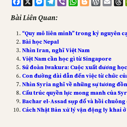
Facebook
X
Messenger
Telegram
Viber
WhatsApp
Blogger
WordP
Ema
Bài Liên Quan:
“Quy mô liên minh” trong kỷ nguyên c
Bài học Nepal
Nhìn Iran, nghĩ Việt Nam
Việt Nam cần học gì từ Singapore
Sứ đoàn Iwakura: Cuộc xuất dương học 
Con đường dài dẫn đến việc từ chức c
Nhìn Syria nghĩ về những sự tương đồn
Cấu trúc quyền lực mong manh của Syr
Bachar el-Assad sụp đổ và hồi chuông c
Cách Nhật Bản xử lý vận động ly khai 