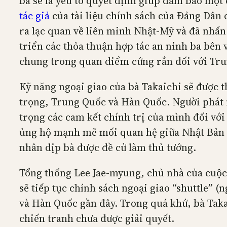
bà sẽ là yếu tố quyết định giúp đảm bảo một
tác giả
của tài liệu chính sách của Đảng Dân 
ra lạc quan về liên minh Nhật-Mỹ và đã nhấ
triển các thỏa thuận hợp tác an ninh ba bên
chung trong quan điểm cứng rắn đối với Tr
Kỹ năng ngoại giao của bà Takaichi sẽ được t
trọng, Trung Quốc và Hàn Quốc. Người phát
trọng các cam kết chính trị của mình đối với
ủng hộ mạnh mẽ mối quan hệ giữa Nhật Bản v
nhân dịp bà được đề cử làm thủ tướng.
Tổng thống Lee Jae-myung, chủ nhà của cuộ
sẽ tiếp tục chính sách ngoại giao “shuttle” 
và Hàn Quốc gần đây. Trong quá khứ, bà Taka
chiến tranh chưa được giải quyết.