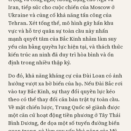
Iran, tiếp sức cho cuộc chiến của Moscow ở
Ukraine và củng cố khả năng tấn công của
Tehran. Xét tổng thể, mô hình gây hấn khu
vực và hỗ trợ quân sự toàn cầu này nhấn
mạnh quyết tâm của Bắc Kinh nhằm làm suy
yếu cân bằng quyền lực hiện tại, và thách thức
kiến trúc an ninh đã duy trì hòa bình và ổn
định trong nhiều thập kỷ.
Do đó, khả năng kháng cự của Đài Loan có ảnh
hưởng vượt xa bờ biển của họ. Nếu Đài Bắc rơi
vào tay Bắc Kinh, sự thay đổi quyền lực kéo
theo có thể thay đổi căn bản trật tự toàn cầu.
Về mặt chiến lược, Trung Quốc sẽ giành được
một căn cứ hoạt động tiền phương ở Tây Thái
Bình Dương, đe dọa một số tuyến đường biển
quan trọng, và làm suy yếu khả năng của Mỹ