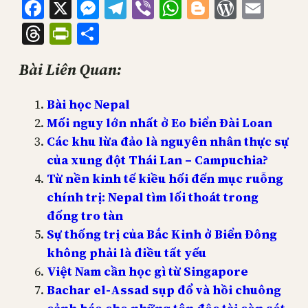
Facebook
X
Messenger
Telegram
Viber
WhatsApp
Blogger
WordPr
Emai
Threads
PrintFriendly
Share
Bài Liên Quan:
Bài học Nepal
Mối nguy lớn nhất ở Eo biển Đài Loan
Các khu lừa đảo là nguyên nhân thực sự
của xung đột Thái Lan – Campuchia?
Từ nền kinh tế kiều hối đến mục ruỗng
chính trị: Nepal tìm lối thoát trong
đống tro tàn
Sự thống trị của Bắc Kinh ở Biển Đông
không phải là điều tất yếu
Việt Nam cần học gì từ Singapore
Bachar el-Assad sụp đổ và hồi chuông