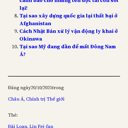
cảnh báo cho những tên độc tài còn sót
lại!
Tại sao xây dựng quốc gia lại thất bại ở
Afghanistan
Cách Nhật Bản xử lý vận động ly khai ở
Okinawa
Tại sao Mỹ đang dần để mất Đông Nam
Á?
Đăng ngày
20/10/2025
trong
Châu Á
, 
Chính trị Thế giới
Thẻ:
Đài Loan
, 
Lin Fei-fan