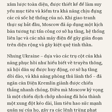
xâm lược toàn diện, được thiết kế để làm suy
yếu mục tiêu và kiểm tra khả năng chịu đựng
các cú sốc hệ thống của nó. Khi giao tranh
thực sự bắt đầu, Moscow đã áp dụng một kịch
bản tương tự: tấn công cơ sở hạ tầng, hệ thống
liên lạc và các nhà máy điện để gây gián đoạn
trên diện rộng và gây kiệt quệ tinh thần.
Nhưng Ukraine – dựa vào các trụ cột của khả
năng phục hồi như hiểu biết về truyền thông,
xã hội dân sự được huy động, cơ sở hạ tầng
dồi dào, và khả năng phòng thủ lãnh thổ – đã
ngăn cản Điện Kremlin giành được chiến
thắng nhanh chóng. Điều mà Moscow kỳ vọng
là một chiến dịch chớp nhoáng đã hóa thành
một xung đột kéo dài, làm tiêu hao sức mạnh
quân sự của họ, gây ra các lệnh trừng phạt