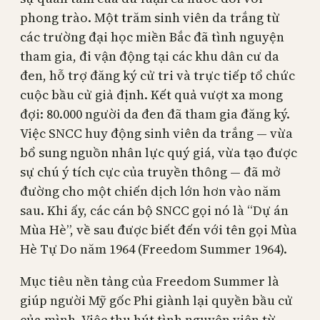
phong trào. Một trăm sinh viên da trắng từ
các trường đại học miền Bắc đã tình nguyện
tham gia, đi vận động tại các khu dân cư da
đen, hỗ trợ đăng ký cử tri và trực tiếp tổ chức
cuộc bầu cử giả định. Kết quả vượt xa mong
đợi: 80.000 người da đen đã tham gia đăng ký.
Việc SNCC huy động sinh viên da trắng — vừa
bổ sung nguồn nhân lực quý giá, vừa tạo được
sự chú ý tích cực của truyền thông — đã mở
đường cho một chiến dịch lớn hơn vào năm
sau. Khi ấy, các cán bộ SNCC gọi nó là “Dự án
Mùa Hè”, về sau được biết đến với tên gọi Mùa
Hè Tự Do năm 1964 (Freedom Summer 1964).
Mục tiêu nền tảng của Freedom Summer là
giúp người Mỹ gốc Phi giành lại quyền bầu cử
của mình. Việc thu hút tình nguyện viên từ