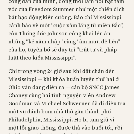
công dân của mình, đồng thời làm nổi bật tầm
vóc của Freedom Summer như một chiến dịch
bất bạo động kiên cường. Báo chí Mississippi
cảnh báo về một “cuộc xâm lăng từ miền Bắc”,
còn Thống đốc Johnson công khai lên án
những “kẻ xâm nhập” cùng “âm mưu đê hèn”
của họ, tuyên bố sẽ duy trì “trật tự và pháp
luật theo kiểu Mississippi”.
Chỉ trong vòng 24 giờ sau khi đặt chân đến
Mississippi — khi khóa huấn luyện thứ hai ở
Ohio vẫn đang diễn ra — cán bộ SNCC James
Chaney cùng hai tình nguyện viên Andrew
Goodman và Michael Schwerner đã đi điều tra
một vụ đánh bom nhà thờ gần thành phố
Philadelphia, Mississippi. Họ bị tạm giữ vì
một lỗi giao thông, được thả vào buổi tối, rồi