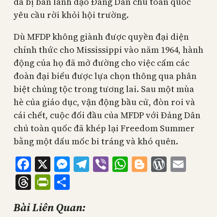
đã bị ban lãnh đạo Đảng Dân chủ toàn quốc
yêu cầu rời khỏi hội trường.
Dù MFDP không giành được quyền đại diện
chính thức cho Mississippi vào năm 1964, hành
động của họ đã mở đường cho việc cấm các
đoàn đại biểu được lựa chọn thông qua phân
biệt chủng tộc trong tương lai. Sau một mùa
hè của giáo dục, vận động bầu cử, đòn roi và
cái chết, cuộc đối đầu của MFDP với Đảng Dân
chủ toàn quốc đã khép lại Freedom Summer
bằng một dấu mốc bi tráng và khó quên.
Facebook
X
Messenger
Telegram
Viber
WhatsApp
Blogger
WordPr
Emai
Threads
PrintFriendly
Share
Bài Liên Quan: