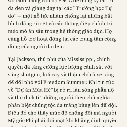
sát cánh cùng cán bộ SNCC để đăng ký cử tri
da đen và giảng dạy tại các “Trường học Tự
do” — một nỗ lực nhằm chống lại những bất
bình đẳng rõ rệt và các thông điệp chính trị
méo mó ăn sâu trong hệ thống giáo dục. Họ
cũng hỗ trợ hoạt động tại các trung tâm cộng
đồng của người da đen.
Tại Jackson, thủ phủ của Mississippi, chính
quyền đã tăng cường lực lượng cảnh sát với
súng shotgun, hơi cay và thậm chí cả xe tăng
để đối phó với Freedom Summer. Khi tin tức
về “Dự án Mùa Hè” bị rò rỉ, làn sóng phẫn nộ
và thù địch từ những người theo chủ nghĩa
phân biệt chủng tộc da trắng bùng lên dữ dội.
Điều đó cho thấy mức độ chống đối mà người
Mỹ gốc Phi phải đối mặt khi khẳng định quyền