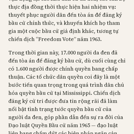
thực địa đồng thời thực hiện hai nhiệm vụ:
thuyết phục người dân đến tòa án để đăng ký
bầu cử chính thức, và khuyến khích họ tham
gia một cuộc bầu cử giả định khác, tương tự
chiến dịch “Freedom Vote” năm 1963.
Trong thời gian này, 17.000 người da đen đã
đến tòa án để đăng ký bầu cử, dù cuối cùng chỉ
có 1.600 người được chính quyền bang chấp
thuận. Các tổ chức dân quyền coi đây là một
bước tiến quan trọng trong quá trình dân chủ
hóa quyền bầu cử tại Mississippi. Chiến dịch
đăng ký cử tri được đưa tin rộng rãi đã làm
nổi bật tình trạng tước quyền bầu cử của
người da đen, góp phần dẫn đến sự ra đời của
Đạo luật Quyền Bầu cử năm 1965 — đạo luật
liên bang chấm dứt các biện pháp ngăn cản