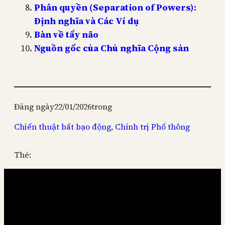
Phân quyền (Separation of Powers):
Định nghĩa và Các Ví dụ
Bàn về tẩy não
Nguồn gốc của Chủ nghĩa Cộng sản
Đăng ngày
22/01/2026
trong
Chiến thuật bất bạo động
, 
Chính trị Phổ thông
Thẻ: