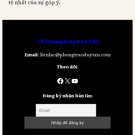
tệ nhất của sự góp ý.
Về
Phong trào Duy Tân
Email
: lienlac@phongtraoduytan.com
Theo dõi
:
Facebook
X
YouTube
Đăng ký nhận bản tin: