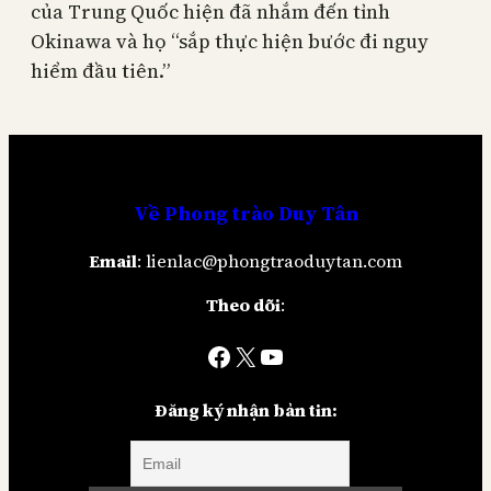
của Trung Quốc hiện đã nhắm đến tỉnh
Okinawa và họ “sắp thực hiện bước đi nguy
hiểm đầu tiên.”
Về
Phong trào Duy Tân
Email
: lienlac@phongtraoduytan.com
Theo dõi
:
Facebook
X
YouTube
Đăng ký nhận bản tin: